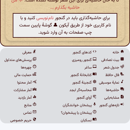
تا به حال حاشیه‌ای برای این شعر نوشته نشده است.
💬 من
حاشیه بگذارم ...
برای حاشیه‌گذاری باید در گنجور
نام‌نویسی
کنید و با
نام کاربری خود از طریق آیکون 👤 گوشهٔ پایین سمت
چپ صفحات به آن وارد شوید.
خانه
کدهای گنجور
معرفی
بیت تصادفی
گنجور رومیزی
پرسش‌های متداول
جدول شعر
ساغر
چهره‌ها
فال حافظ
کتابخانهٔ گنجور
حمایت مالی
نمایهٔ موسیقی
گنجینهٔ گنجور
آمار محتوا
حاشیه‌ها
محاسبه‌گر ابجد
آمار مشارکت
مشابه‌یابی
آوای گنجور
آمار بازدید
تازه‌های گنجور
پیشخان خوانشگران
منابع
پیشخان یا پیشخوان؟
تماس
نسکبان
حریم خصوصی