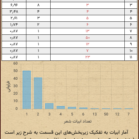
۶٫۹۶
۸
۳
۳
۳٫۴۸
۴
۴
۴
۲٫۶۱
۳
۵
۵
۱٫۷۴
۲
۶
۶
۰٫۸۷
۱
۱۳
۷
۰٫۸۷
۱
۵۰
۸
۰٫۸۷
۱
۱۲
۹
۰٫۸۷
۱
۷
۱۰
۰٫۸۷
۱
۲۳
۱۱
آمار ابیات به تفکیک زیربخش‌های این قسمت به شرح زیر است