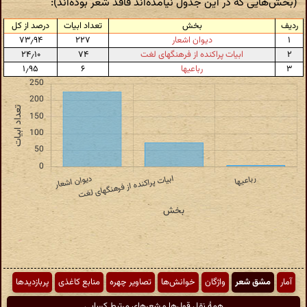
(بخش‌هایی که در این جدول نیامده‌اند فاقد شعر بوده‌اند):
ردیف
بخش
تعداد ابیات
درصد از کل
۱
دیوان اشعار
۲۲۷
۷۳٫۹۴
۲
ابیات پراکنده از فرهنگهای لغت
۷۴
۲۴٫۱۰
۳
رباعیها
۶
۱٫۹۵
آمار
مشق شعر
واژگان
خوانش‌ها
تصاویر چهره
منابع کاغذی
پربازدیدها
همهٔ نقل قول‌ها و شعرهای مرتبط کسایی