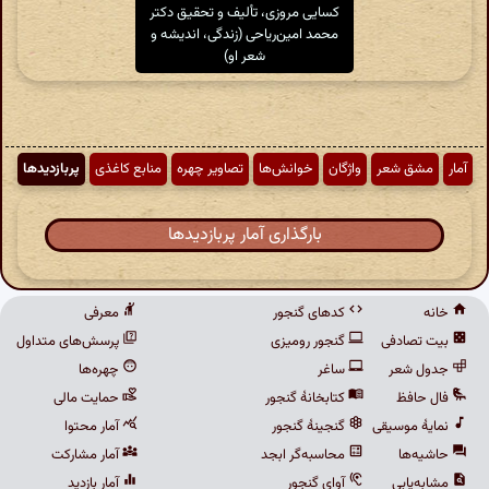
کسایی مروزی، تألیف و تحقیق دکتر
محمد امین‌ریاحی (زندگی، اندیشه و
شعر او)
آمار
مشق شعر
واژگان
خوانش‌ها
تصاویر چهره
منابع کاغذی
پربازدیدها
بارگذاری آمار پربازدیدها
خانه
کدهای گنجور
معرفی
بیت تصادفی
گنجور رومیزی
پرسش‌های متداول
جدول شعر
ساغر
چهره‌ها
فال حافظ
کتابخانهٔ گنجور
حمایت مالی
نمایهٔ موسیقی
گنجینهٔ گنجور
آمار محتوا
حاشیه‌ها
محاسبه‌گر ابجد
آمار مشارکت
مشابه‌یابی
آوای گنجور
آمار بازدید