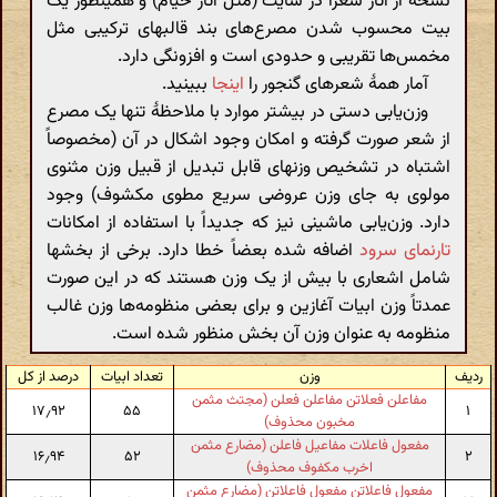
نسخه از آثار شعرا در سایت (مثل آثار خیام) و همینطور یک
بیت محسوب شدن مصرع‌های بند قالبهای ترکیبی مثل
مخمس‌ها تقریبی و حدودی است و افزونگی دارد.
آمار همهٔ شعرهای گنجور را
اینجا
ببینید.
وزن‌یابی دستی در بیشتر موارد با ملاحظهٔ تنها یک مصرع
از شعر صورت گرفته و امکان وجود اشکال در آن (مخصوصاً
اشتباه در تشخیص وزنهای قابل تبدیل از قبیل وزن مثنوی
مولوی به جای وزن عروضی سریع مطوی مکشوف) وجود
دارد. وزن‌یابی ماشینی نیز که جدیداً با استفاده از امکانات
تارنمای سرود
اضافه شده بعضاً خطا دارد. برخی از بخشها
شامل اشعاری با بیش از یک وزن هستند که در این صورت
عمدتاً وزن ابیات آغازین و برای بعضی منظومه‌ها وزن غالب
منظومه به عنوان وزن آن بخش منظور شده است.
ردیف
وزن
تعداد ابیات
درصد از کل
مفاعلن فعلاتن مفاعلن فعلن (مجتث مثمن
۱۷٫۹۲
۵۵
۱
مخبون محذوف)
مفعول فاعلات مفاعیل فاعلن (مضارع مثمن
۱۶٫۹۴
۵۲
۲
اخرب مکفوف محذوف)
مفعول فاعلاتن مفعول فاعلاتن (مضارع مثمن