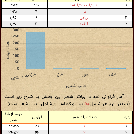
۱
غزل/قصیده/قطعه
۲۹۰
۹۴٫۴۶
۲
غزل
۷
۲٫۲۸
۳
رباعی
۶
۱٫۹۵
۴
قطعه
۴
۱٫۳۰
آمار فراوانی تعداد ابیات اشعار این بخش به شرح زیر است
(بلندترین شعر شامل
۵۰
بیت و کوتاه‌ترین شامل
۱
بیت شعر است):
درصد از ۱۱۵
ردیف
تعداد ابیات شعر
فراوانی
شعر
۴۴٫۳۵
۵۱
۱
۱
۳۶٫۵۲
۴۲
۲
۲