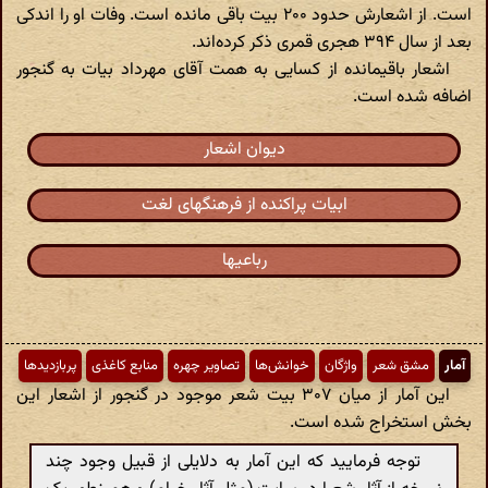
است. از اشعارش حدود ۲۰۰ بیت باقی مانده است. وفات او را اندکی
بعد از سال ۳۹۴ هجری قمری ذکر کرده‌اند.
اشعار باقیمانده از کسایی به همت آقای مهرداد بیات به گنجور
اضافه شده است.
دیوان اشعار
ابیات پراکنده از فرهنگهای لغت
رباعیها
آمار
مشق شعر
واژگان
خوانش‌ها
تصاویر چهره
منابع کاغذی
پربازدیدها
این آمار از میان ۳۰۷ بیت شعر موجود در گنجور از اشعار این
بخش استخراج شده است.
توجه فرمایید که این آمار به دلایلی از قبیل وجود چند