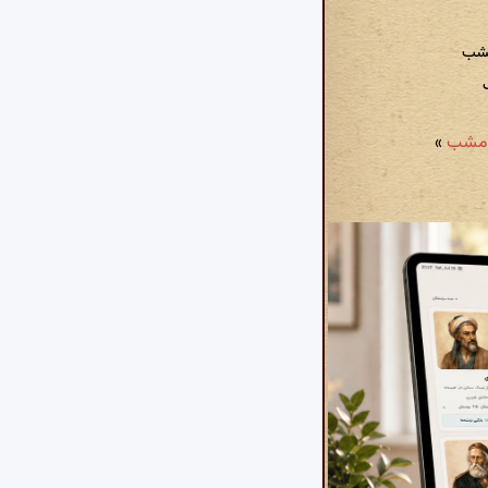
مشب
»