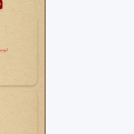
ا
ابوسع