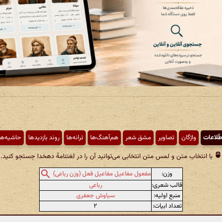
طّلاعات
واژگان
تصاویر
مشق شعر
هم‌آهنگ‌ها
ترانه‌ها
روند بازدیدها
حاشیه‌ها
با انتخاب متن و لمس متن انتخابی می‌توانید آن را در لغتنامهٔ دهخدا جستجو کنید.
وزن:
مفعول مفاعیل مفاعیل فعل (وزن رباعی)
قالب شعری:
رباعی
منبع اولیه:
سیاوش جعفری
تعداد ابیات:
۲