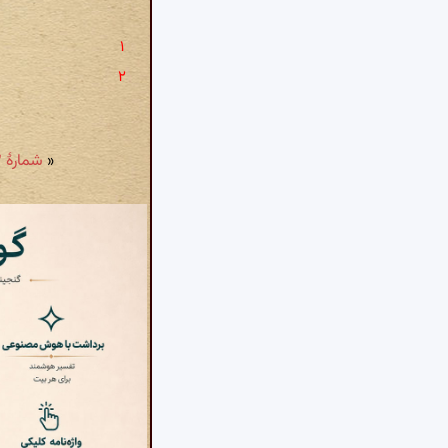
«
شمارهٔ ۳۳: وقتست که پر زچین شود طرّۀ آب