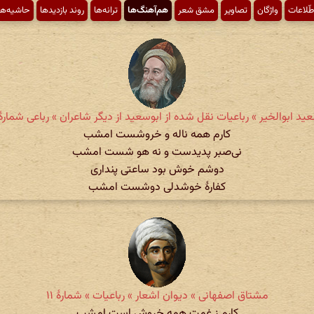
طّلاعات
واژگان
تصاویر
مشق شعر
هم‌آهنگ‌ها
ترانه‌ها
روند بازدیدها
حاشیه‌ها
ید ابوالخیر » رباعیات نقل شده از ابوسعید از دیگر شاعران » رباعی شمارهٔ ۲
کارم همه ناله و خروشست امشب
نی‌صبر پدیدست و نه هو شست امشب
دوشم خوش بود ساعتی پنداری
کفارهٔ خوشدلی دوشست امشب
مشتاق اصفهانی » دیوان اشعار » رباعیات » شمارهٔ ۱۱
کارم ز غمت همه خروش است امشب