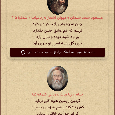
مسعود سعد سلمان » دیوان اشعار » رباعیات » شمارهٔ ۱۱۵
چون غنچه رهی راز تو در دل دارد
ترسم که غم عشق چنین نگذارد
ور باد شود دیده و باران بارد
چون گل همه اسرار تو بیرون آرد
مشاهدهٔ ۱ مورد هم آهنگ دیگر از مسعود سعد سلمان
خیام » رباعیات » رباعی شمارهٔ ۸۵
گردون ز زمین هیچ گلی برنارد
کش نشکند و هم به زمین نسپارد
گر ابر چو آب، خاک را بردارد