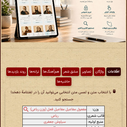
اطّلاعات
واژگان
تصاویر
مشق شعر
هم‌آهنگ‌ها
ترانه‌ها
روند بازدیدها
حاشیه‌ها
با انتخاب متن و لمس متن انتخابی می‌توانید آن را در لغتنامهٔ دهخدا
جستجو کنید.
وزن:
مفعول مفاعیل مفاعیل فعل (وزن رباعی)
قالب شعری:
رباعی
منبع اولیه:
سیاوش جعفری