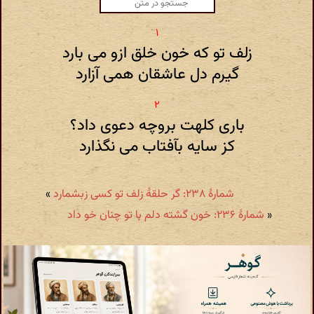
زلف تو که خون خلق ازو می بارد
گیرم دل عاشقان همی آزارد
باری کلهت بروچه دعوی داد؟
کز سایه بآفتاب می نگذارد
شمارهٔ ۲۳۸: گر حلقۀ زلف تو کسی زبشمارد
»
«
شمارهٔ ۲۳۶: خون گشته دلم با تو چنان خو داد