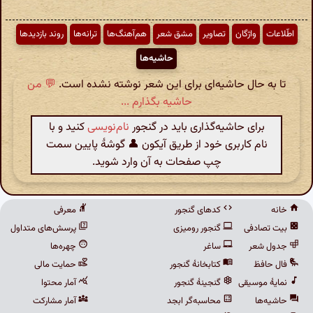
اطّلاعات
واژگان
تصاویر
مشق شعر
هم‌آهنگ‌ها
ترانه‌ها
روند بازدیدها
حاشیه‌ها
تا به حال حاشیه‌ای برای این شعر نوشته نشده است.
💬 من
حاشیه بگذارم ...
برای حاشیه‌گذاری باید در گنجور
نام‌نویسی
کنید و با
نام کاربری خود از طریق آیکون 👤 گوشهٔ پایین سمت
چپ صفحات به آن وارد شوید.
خانه
کدهای گنجور
معرفی
بیت تصادفی
گنجور رومیزی
پرسش‌های متداول
جدول شعر
ساغر
چهره‌ها
فال حافظ
کتابخانهٔ گنجور
حمایت مالی
نمایهٔ موسیقی
گنجینهٔ گنجور
آمار محتوا
حاشیه‌ها
محاسبه‌گر ابجد
آمار مشارکت