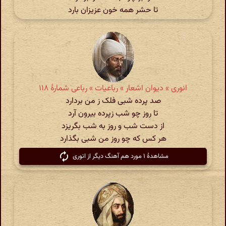
تا حشر همه خون عزیزان بارد
انوری » دیوان اشعار » رباعیات » رباعی شمارهٔ ۱۱۸
صد پرده شبی فلک ز من بردارد
تا روز چو شب زپرده بیرون آرد
از دست شب و روز به شب بگریزد
هر کس که چو روز من شبی بگذارد
مشاهدهٔ ۱ مورد هم آهنگ دیگر از انوری