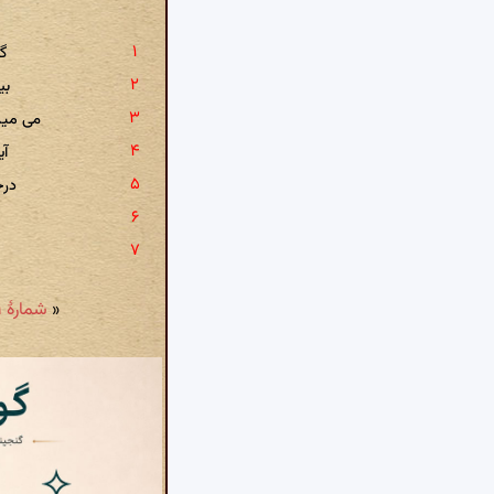
گو
بی
می میرم
آی
درخ
«
شمارهٔ ۴۷۱: پریرم دیدی و نادیده کردی