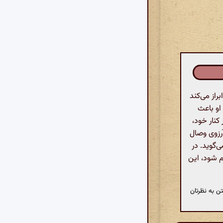
از می‌کند
او باعث
کنار خود،
آرزوی وصال
‌گوید. در
م شود، این
ن به نظرتان