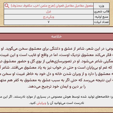
وزن:
مفعول مفاعیل مفاعیل فعولن (هزج مثمن اخرب مکفوف محذوف)
قالب شعری:
غزل
منبع اولیه:
ویکی‌درج
تعداد ابیات:
۷
خلاصه
: در این شعر، شاعر از عشق و دلتنگی برای معشوق سخن می‌گوید. او ابر
 فکر می‌کند معشوق نزدیک اوست، اما در واقع او غایب است و این غیبت 
ینی شاعر می‌شود. او در تصویرسازی‌هایی از بوی گل و حضور معشوق در 
د که غم او بی‌پایان است و حتی در خواب نیز به یاد معشوق می‌افتد. شاعر 
ه معشوق را دارد و از ویران شدن خانه و دل خود به خاطر غیبت او سخن می
به این نتیجه می‌رسد که حتی اگر به سبب عشق به معشوق به کفر هم مته
را بر دین و ایمان خود ترجیح می‌دهد.
:
خلاصه‌های تولید شده توسط هوش مصنوعی در بسیاری از موارد نادرستند. اگر این مت
نادرست است می‌توانید آن را
ویرایش
کنید.