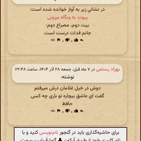
در نشانیِ زیر به آواز خوانده شده است:
پیوند به وبگاه بیرونی
بیت دوم، مصراع دوم:
جانم فدات درست است.
link
flag
۰
thumb_down
۰
thumb_up
reply
بهزاد رستمی
در ‫۷ ماه قبل، جمعه ۲۸ آذر ۱۴۰۴، ساعت ۲۲:۴۸
نوشته:
دوش در خیل غلامان درش میرفتم
گفت ای عاشق بیچاره تو باری چه کسی
حافظ
link
flag
۰
thumb_down
۰
thumb_up
reply
برای حاشیه‌گذاری باید در گنجور
نام‌نویسی
کنید و با
نام کاربری خود از طریق آیکون 👤 گوشهٔ پایین سمت