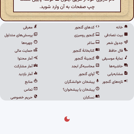
چپ صفحات به آن وارد شوید.
خانه
کدهای گنجور
معرفی
بیت تصادفی
گنجور رومیزی
پرسش‌های متداول
جدول شعر
ساغر
چهره‌ها
فال حافظ
کتابخانهٔ گنجور
حمایت مالی
نمایهٔ موسیقی
گنجینهٔ گنجور
آمار محتوا
حاشیه‌ها
محاسبه‌گر ابجد
آمار مشارکت
مشابه‌یابی
آوای گنجور
آمار بازدید
تازه‌های گنجور
پیشخان خوانشگران
منابع
پیشخان یا پیشخوان؟
تماس
نسکبان
حریم خصوصی