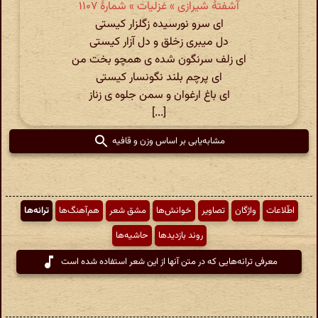
آشفتهٔ شیرازی » غزلیات » شمارهٔ ۱۱۰۷
ای سرو نورسیده زگلزار کیستی
دل میبری زخلق و دل آزار کیستی
ای زلف سرنگون شده ی همچو بخت من
ای پرچم بلند نگونسار کیستی
ای باغ ارغوان و سمن جلوه ی زناز
[...]
مشابه‌یابی بر اساس وزن و قافیه
اطّلاعات
واژگان
تصاویر
خوانش‌ها
مشق شعر
هم‌آهنگ‌ها
ترانه‌ها
روند بازدیدها
حاشیه‌ها
معرفی ترانه‌هایی که در متن آنها از این شعر استفاده شده است