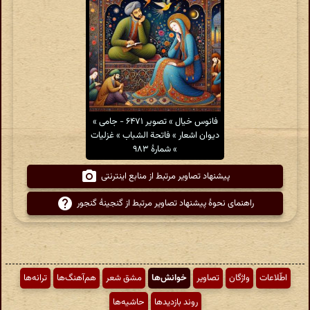
فانوس خیال » تصویر ۶۴۷۱ - جامی »
دیوان اشعار » فاتحة الشباب » غزلیات
» شمارهٔ ۹۸۳
پیشنهاد تصاویر مرتبط از منابع اینترنتی
راهنمای نحوهٔ پیشنهاد تصاویر مرتبط از گنجینهٔ گنجور
اطّلاعات
واژگان
تصاویر
خوانش‌ها
مشق شعر
هم‌آهنگ‌ها
ترانه‌ها
روند بازدیدها
حاشیه‌ها