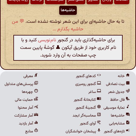
حاشیه‌ها
تا به حال حاشیه‌ای برای این شعر نوشته نشده است.
💬 من
حاشیه بگذارم ...
برای حاشیه‌گذاری باید در گنجور
نام‌نویسی
کنید و با
نام کاربری خود از طریق آیکون 👤 گوشهٔ پایین سمت
چپ صفحات به آن وارد شوید.
خانه
کدهای گنجور
معرفی
بیت تصادفی
گنجور رومیزی
پرسش‌های متداول
جدول شعر
ساغر
چهره‌ها
فال حافظ
کتابخانهٔ گنجور
حمایت مالی
نمایهٔ موسیقی
گنجینهٔ گنجور
آمار محتوا
حاشیه‌ها
محاسبه‌گر ابجد
آمار مشارکت
مشابه‌یابی
آوای گنجور
آمار بازدید
تازه‌های گنجور
پیشخان خوانشگران
منابع