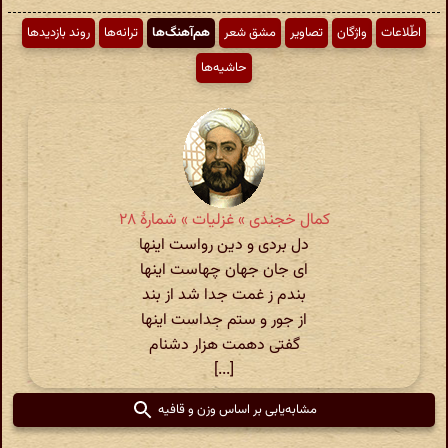
اطّلاعات
واژگان
تصاویر
مشق شعر
هم‌آهنگ‌ها
ترانه‌ها
روند بازدیدها
حاشیه‌ها
کمال خجندی » غزلیات » شمارهٔ ۲۸
دل بردی و دین رواست اینها
ای جان جهان چهاست اینها
بندم ز غمت جدا شد از بند
از جور و ستم جداست اینها
گفتی دهمت هزار دشنام
[...]
مشابه‌یابی بر اساس وزن و قافیه