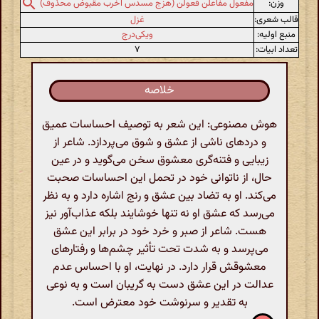
وزن:
مفعول مفاعلن فعولن (هزج مسدس اخرب مقبوض محذوف)
قالب شعری:
غزل
منبع اولیه:
ویکی‌درج
تعداد ابیات:
۷
خلاصه
هوش مصنوعی: این شعر به توصیف احساسات عمیق
و دردهای ناشی از عشق و شوق می‌پردازد. شاعر از
زیبایی و فتنه‌گری معشوق سخن می‌گوید و در عین
حال، از ناتوانی خود در تحمل این احساسات صحبت
می‌کند. او به تضاد بین عشق و رنج اشاره دارد و به نظر
می‌رسد که عشق او نه تنها خوشایند بلکه عذاب‌آور نیز
هست. شاعر از صبر و خرد خود در برابر این عشق
می‌پرسد و به شدت تحت تأثیر چشم‌ها و رفتارهای
معشوقش قرار دارد. در نهایت، او با احساس عدم
عدالت در این عشق دست به گریبان است و به نوعی
به تقدیر و سرنوشت خود معترض است.