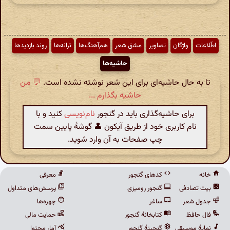
اطّلاعات
واژگان
تصاویر
مشق شعر
هم‌آهنگ‌ها
ترانه‌ها
روند بازدیدها
حاشیه‌ها
تا به حال حاشیه‌ای برای این شعر نوشته نشده است.
💬 من
حاشیه بگذارم ...
برای حاشیه‌گذاری باید در گنجور
نام‌نویسی
کنید و با
نام کاربری خود از طریق آیکون 👤 گوشهٔ پایین سمت
چپ صفحات به آن وارد شوید.
خانه
کدهای گنجور
معرفی
بیت تصادفی
گنجور رومیزی
پرسش‌های متداول
جدول شعر
ساغر
چهره‌ها
فال حافظ
کتابخانهٔ گنجور
حمایت مالی
نمایهٔ موسیقی
گنجینهٔ گنجور
آمار محتوا