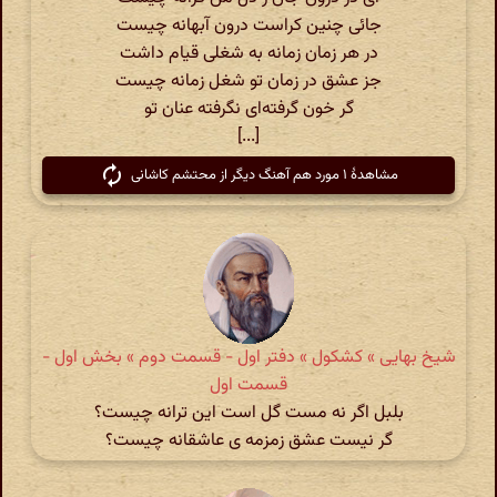
جائی چنین کراست درون آبهانه چیست
در هر زمان زمانه به شغلی قیام داشت
جز عشق در زمان تو شغل زمانه چیست
گر خون گرفته‌ای نگرفته عنان تو
[...]
مشاهدهٔ ۱ مورد هم آهنگ دیگر از محتشم کاشانی
شیخ بهایی » کشکول » دفتر اول - قسمت دوم » بخش اول -
قسمت اول
بلبل اگر نه مست گل است این ترانه چیست؟
گر نیست عشق زمزمه ی عاشقانه چیست؟