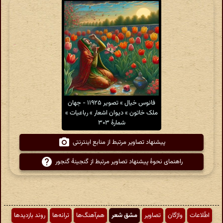
فانوس خیال » تصویر ۱۱۹۲۵ - جهان
ملک خاتون » دیوان اشعار » رباعیات »
شمارهٔ ۳۰۳
پیشنهاد تصاویر مرتبط از منابع اینترنتی
راهنمای نحوهٔ پیشنهاد تصاویر مرتبط از گنجینهٔ گنجور
اطّلاعات
واژگان
تصاویر
مشق شعر
هم‌آهنگ‌ها
ترانه‌ها
روند بازدیدها