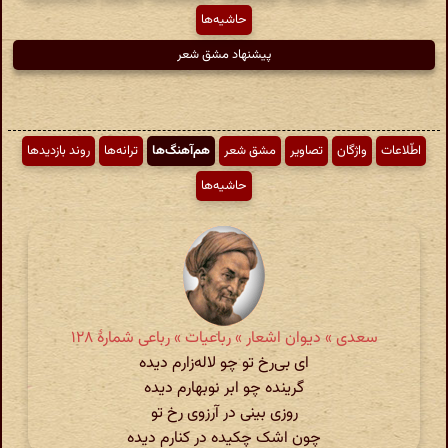
حاشیه‌ها
پیشنهاد مشق شعر
اطّلاعات
واژگان
تصاویر
مشق شعر
هم‌آهنگ‌ها
ترانه‌ها
روند بازدیدها
حاشیه‌ها
سعدی » دیوان اشعار » رباعیات » رباعی شمارهٔ ۱۲۸
ای بی‌رخ تو چو لاله‌زارم دیده
گرینده چو ابر نوبهارم دیده
روزی بینی در آرزوی رخ تو
چون اشک چکیده در کنارم دیده