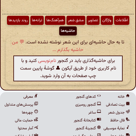
اطّلاعات
واژگان
تصاویر
مشق شعر
هم‌آهنگ‌ها
ترانه‌ها
روند بازدیدها
حاشیه‌ها
تا به حال حاشیه‌ای برای این شعر نوشته نشده است.
💬 من
حاشیه بگذارم ...
برای حاشیه‌گذاری باید در گنجور
نام‌نویسی
کنید و با
نام کاربری خود از طریق آیکون 👤 گوشهٔ پایین سمت
چپ صفحات به آن وارد شوید.
خانه
کدهای گنجور
معرفی
بیت تصادفی
گنجور رومیزی
پرسش‌های متداول
جدول شعر
ساغر
چهره‌ها
فال حافظ
کتابخانهٔ گنجور
حمایت مالی
نمایهٔ موسیقی
گنجینهٔ گنجور
آمار محتوا