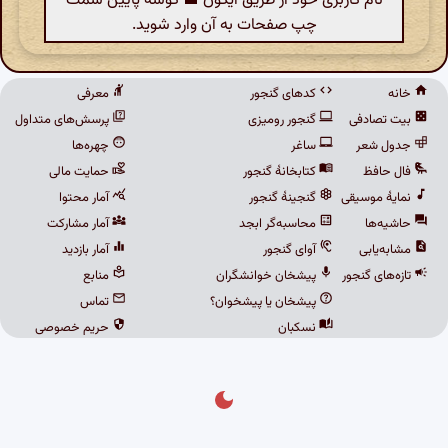
نام کاربری خود از طریق آیکون 👤 گوشهٔ پایین سمت
چپ صفحات به آن وارد شوید.
خانه
کدهای گنجور
معرفی
بیت تصادفی
گنجور رومیزی
پرسش‌های متداول
جدول شعر
ساغر
چهره‌ها
فال حافظ
کتابخانهٔ گنجور
حمایت مالی
نمایهٔ موسیقی
گنجینهٔ گنجور
آمار محتوا
حاشیه‌ها
محاسبه‌گر ابجد
آمار مشارکت
مشابه‌یابی
آوای گنجور
آمار بازدید
تازه‌های گنجور
پیشخان خوانشگران
منابع
پیشخان یا پیشخوان؟
تماس
نسکبان
حریم خصوصی