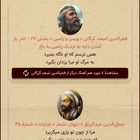
فخرالدین اسعد گرگانی » ویس و رامین » بخش ۲۷ - اندر باز
آمدن دایه به نزدیک رامین به باغ
همی ترسم که او ناگه بمیرد
به مرگ او مرا یزدان بگیرد
مشاهدهٔ ۸ مورد هم آهنگ دیگر از فخرالدین اسعد گرگانی
جمال‌الدین عبدالرزاق » دیوان اشعار » غزلیات » شمارهٔ ۴۵
مرا از چون تو یاری میگزیرد