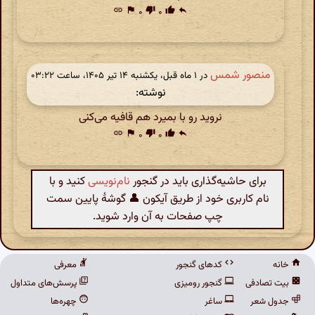
link
flag
۰
thumb_down
۰
thumb_up
reply
منصور شمس
در ‫۱ ماه قبل، یکشنبه ۱۴ تیر ۱۴۰۵، ساعت ۰۳:۲۲
نوشته:
نروید رو با بمیرد هم قافیه می‌کنی
link
flag
۰
thumb_down
۰
thumb_up
reply
برای حاشیه‌گذاری باید در گنجور
نام‌نویسی
کنید و با
نام کاربری خود از طریق آیکون 👤 گوشهٔ پایین سمت
چپ صفحات به آن وارد شوید.
خانه
کدهای گنجور
معرفی
بیت تصادفی
گنجور رومیزی
پرسش‌های متداول
جدول شعر
ساغر
چهره‌ها