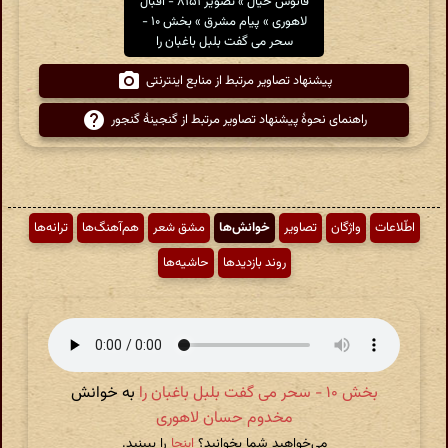
فانوس خیال » تصویر ۸۱۵۱ - اقبال
لاهوری » پیام مشرق » بخش ۱۰ -
سحر می گفت بلبل باغبان را
پیشنهاد تصاویر مرتبط از منابع اینترنتی
راهنمای نحوهٔ پیشنهاد تصاویر مرتبط از گنجینهٔ گنجور
اطّلاعات
واژگان
تصاویر
خوانش‌ها
مشق شعر
هم‌آهنگ‌ها
ترانه‌ها
روند بازدیدها
حاشیه‌ها
بخش ۱۰ - سحر می گفت بلبل باغبان را
به خوانش
مخدوم حسان لاهوری
می‌خواهید شما بخوانید؟
اینجا
را ببینید.