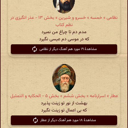
نظامی » خمسه » خسرو و شیرین » بخش ۱۳ - عذر انگیزی در
نظم کتاب
مدم دم تا چراغ من نمیرد
که در موسی دم عیسی نگیرد
مشاهدهٔ ۱۹ مورد هم آهنگ دیگر از نظامی
عطار » اسرارنامه » بخش ششم » بخش ۵ - الحکایه و التمثیل
بهشت از نور تو زینت پذیرد
که بی اعمال تو زینت نگیرد
مشاهدهٔ ۱۸ مورد هم آهنگ دیگر از عطار