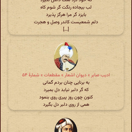
که خود درد منت دامن نگیرد
لب بیجاده رنگت گر شوم کاه
بایزد گر مرا هرگز پذیرد
دلم شمعیست کاندر وصل و هجرت
[...]
ادیب صابر » دیوان اشعار » مقطعات » شمارهٔ ۵۴
به برنایی چنان بردم گمانی
که گر دلبر نیابد دل بمیرد
کنون چون روز پیری روی بنمود
همی از روی دلبر دل بگیرد