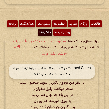
اطّلاعات
واژگان
تصاویر
خوانش‌ها
مشق شعر
هم‌آهنگ‌ها
ترانه‌ها
روند بازدیدها
حاشیه‌ها
مرتب‌سازی حاشیه‌ها:
محبوب‌ترین
|
جدیدترین
|
قدیمی‌ترین
تا به حال ۲ حاشیه برای این شعر نوشته شده است.
💬 من
حاشیه بگذارم ...
Hamed Salehi
در ‫۷ سال و ۱۱ ماه قبل، چهارشنبه ۲۴ مرداد
نوشته:
۱۳۹۷، ساعت ۰۲:۵۰
به نظر من بجای( نگیرد ) نروید صحیح است
سحر میگفت بلبل باغبان را
در این باغ جز نهال غم نروید
به پیری میرسد خار بیابان
ولی گل چون جوان گردد بمیرد