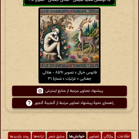
به کوشش سعید نفیسی - هلالی جغتائی - تصویر ۳۵
فانوس خیال » تصویر ۸۵۹۱ - هلالی
جغتایی » غزلیات » شمارهٔ ۳۱
پیشنهاد تصاویر مرتبط از منابع اینترنتی
راهنمای نحوهٔ پیشنهاد تصاویر مرتبط از گنجینهٔ گنجور
اطّلاعات
واژگان
تصاویر
خوانش‌ها
مشق شعر
ترانه‌ها
روند بازدیدها