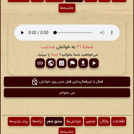
حاشیه‌ها
شمارهٔ ۳۱
به خوانش
عندلیب
می‌خواهید شما بخوانید؟
اینجا
را ببینید.
فعال یا غیرفعال‌سازی قفل متن روی خوانش
من بخوانم
اطّلاعات
واژگان
تصاویر
خوانش‌ها
مشق شعر
ترانه‌ها
روند بازدیدها
حاشیه‌ها