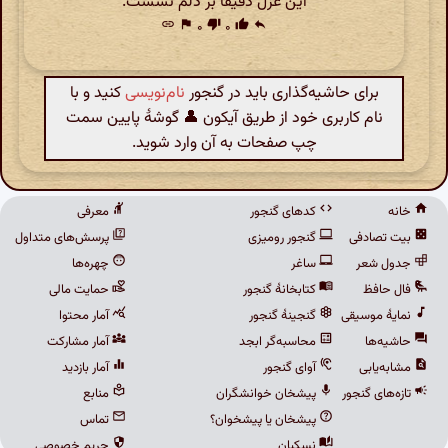
این غزل دقیقا بر دلم نشست.
link
flag
۰
thumb_down
۰
thumb_up
reply
برای حاشیه‌گذاری باید در گنجور
نام‌نویسی
کنید و با
نام کاربری خود از طریق آیکون 👤 گوشهٔ پایین سمت
چپ صفحات به آن وارد شوید.
خانه
کدهای گنجور
معرفی
بیت تصادفی
گنجور رومیزی
پرسش‌های متداول
جدول شعر
ساغر
چهره‌ها
فال حافظ
کتابخانهٔ گنجور
حمایت مالی
نمایهٔ موسیقی
گنجینهٔ گنجور
آمار محتوا
حاشیه‌ها
محاسبه‌گر ابجد
آمار مشارکت
مشابه‌یابی
آوای گنجور
آمار بازدید
تازه‌های گنجور
پیشخان خوانشگران
منابع
پیشخان یا پیشخوان؟
تماس
نسکبان
حریم خصوصی