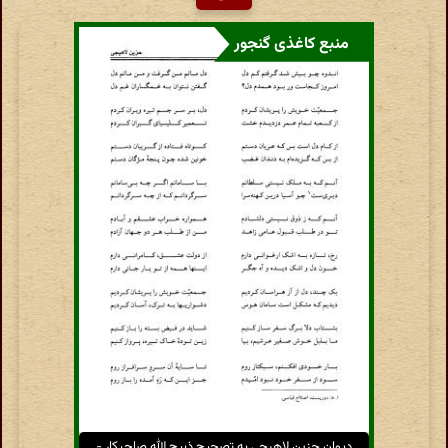
منبع کاغذی گنجور
دیوان حزین لاهیجی به تصحیح ذبیح الله صاحبکار -