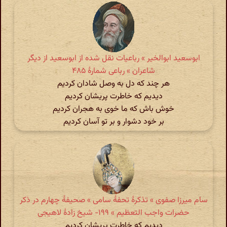
ابوسعید ابوالخیر » رباعیات نقل شده از ابوسعید از دیگر
شاعران » رباعی شمارهٔ ۴۸۵
هر چند که دل به وصل شادان کردیم
دیدیم که خاطرت پریشان کردیم
خوش باش که ما خوی به هجران کردیم
بر خود دشوار و بر تو آسان کردیم
سام میرزا صفوی » تذکرهٔ تحفهٔ سامی » صحیفهٔ چهارم در ذکر
حضرات واجب التعظیم » ۱۹۹- شیخ زادهٔ لاهیجی
دیدیم که خاطرت پریشان کردیم