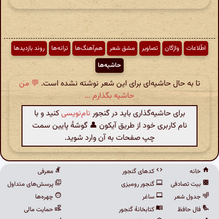
اطّلاعات
واژگان
تصاویر
مشق شعر
هم‌آهنگ‌ها
ترانه‌ها
روند بازدیدها
حاشیه‌ها
تا به حال حاشیه‌ای برای این شعر نوشته نشده است.
💬 من
حاشیه بگذارم ...
برای حاشیه‌گذاری باید در گنجور
نام‌نویسی
کنید و با
نام کاربری خود از طریق آیکون 👤 گوشهٔ پایین سمت
چپ صفحات به آن وارد شوید.
خانه
کدهای گنجور
معرفی
بیت تصادفی
گنجور رومیزی
پرسش‌های متداول
جدول شعر
ساغر
چهره‌ها
فال حافظ
کتابخانهٔ گنجور
حمایت مالی