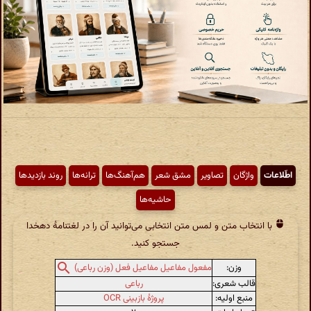
اطّلاعات
واژگان
تصاویر
مشق شعر
هم‌آهنگ‌ها
ترانه‌ها
روند بازدیدها
حاشیه‌ها
با انتخاب متن و لمس متن انتخابی می‌توانید آن را در لغتنامهٔ دهخدا
جستجو کنید.
وزن:
مفعول مفاعیل مفاعیل فعل (وزن رباعی)
قالب شعری:
رباعی
منبع اولیه:
پروژهٔ بازبینی OCR