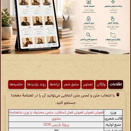
اطّلاعات
واژگان
تصاویر
مشق شعر
ترانه‌ها
روند بازدیدها
حاشیه‌ها
با انتخاب متن و لمس متن انتخابی می‌توانید آن را در لغتنامهٔ دهخدا
جستجو کنید.
وزن:
فعولن فعولن فعولن فعل (متقارب مثمن محذوف یا وزن شاهنامه)
قالب شعری:
مثنوی
منبع اولیه:
پروژهٔ بازبینی OCR
تعداد ابیات:
۶۳