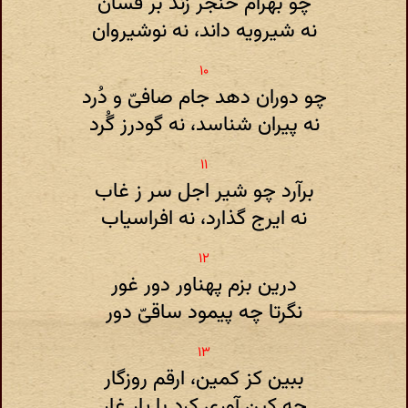
چو بهرام خنجر زند بر فسان
نه شیرویه داند، نه نوشیروان
چو دوران دهد جام صافیّ و دُرد
نه پیران شناسد، نه گودرز گُرد
برآرد چو شیر اجل سر ز غاب
نه ایرج گذارد، نه افراسیاب
درین بزم پهناور دور غور
نگرتا چه پیمود ساقیّ دور
ببین کز کمین، ارقم روزگار
چه کین آوری کرد با یار غار