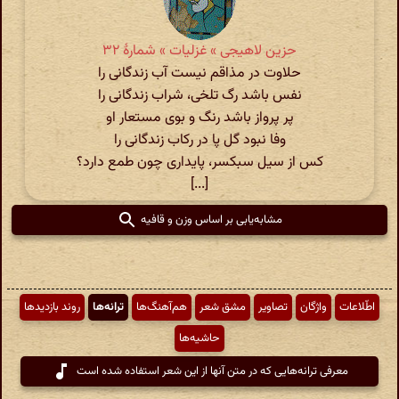
حزین لاهیجی » غزلیات » شمارهٔ ۳۲
حلاوت در مذاقم نیست آب زندگانی را
نفس باشد رگ تلخی، شراب زندگانی را
پر پرواز باشد رنگ و بوی مستعار او
وفا نبود گل پا در رکاب زندگانی را
کس از سیل سبکسر، پایداری چون طمع دارد؟
[...]
مشابه‌یابی بر اساس وزن و قافیه
اطّلاعات
واژگان
تصاویر
مشق شعر
هم‌آهنگ‌ها
ترانه‌ها
روند بازدیدها
حاشیه‌ها
معرفی ترانه‌هایی که در متن آنها از این شعر استفاده شده است