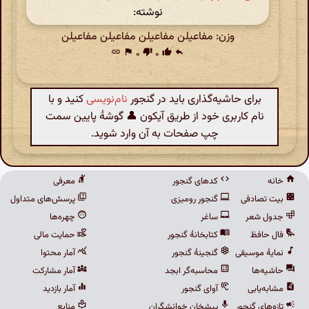
نوشته:
وزن: مفاعیلن مفاعیلن مفاعیلن مفاعیلن
link
flag
۰
thumb_down
۰
thumb_up
reply
برای حاشیه‌گذاری باید در گنجور
نام‌نویسی
کنید و با
نام کاربری خود از طریق آیکون 👤 گوشهٔ پایین سمت
چپ صفحات به آن وارد شوید.
خانه
کدهای گنجور
معرفی
بیت تصادفی
گنجور رومیزی
پرسش‌های متداول
جدول شعر
ساغر
چهره‌ها
فال حافظ
کتابخانهٔ گنجور
حمایت مالی
نمایهٔ موسیقی
گنجینهٔ گنجور
آمار محتوا
حاشیه‌ها
محاسبه‌گر ابجد
آمار مشارکت
مشابه‌یابی
آوای گنجور
آمار بازدید
تازه‌های گنجور
پیشخان خوانشگران
منابع