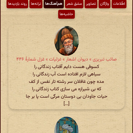
اطّلاعات
واژگان
تصاویر
مشق شعر
هم‌آهنگ‌ها
ترانه‌ها
روند بازدیدها
حاشیه‌ها
صائب تبریزی » دیوان اشعار » غزلیات » غزل شمارهٔ ۴۴۶
کسوفی هست دایم آفتاب زندگانی را
سیاهی لازم افتاده است آب زندگانی را
مده چون غافلان سر رشته تار نفس از کف
که بی شیرازه می سازی کتاب زندگانی را
حیات جاودان بی دوستان مرگی است پا بر جا
[...]