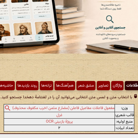
طّلاعات
واژگان
تصاویر
مشق شعر
هم‌آهنگ‌ها
ترانه‌ها
روند بازدیدها
حاشیه‌ها
با انتخاب متن و لمس متن انتخابی می‌توانید آن را در لغتنامهٔ دهخدا جستجو کنید.
وزن:
مفعول فاعلات مفاعیل فاعلن (مضارع مثمن اخرب مکفوف محذوف)
قالب شعری:
غزل
منبع اولیه:
پروژهٔ بازبینی OCR
تعداد ابیات:
۲