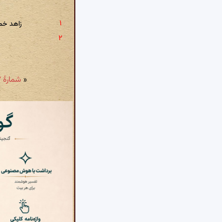
زاهد خم
«
شمارهٔ ۱۱۷: چون شمع، بی سبب نفسم جانگداز نیست