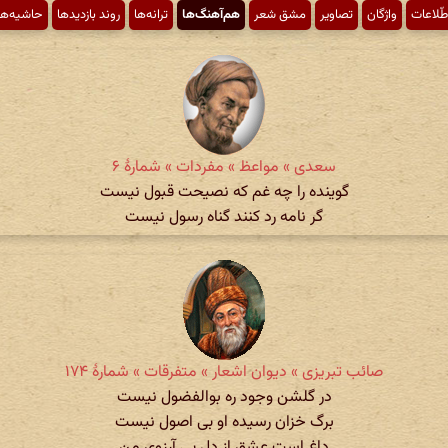
طّلاعات
واژگان
تصاویر
مشق شعر
هم‌آهنگ‌ها
ترانه‌ها
روند بازدیدها
حاشیه‌ها
سعدی » مواعظ » مفردات » شمارهٔ ۶
گوینده را چه غم که نصیحت قبول نیست
گر نامه رد کنند گناه رسول نیست
صائب تبریزی » دیوان اشعار » متفرقات » شمارهٔ ۱۷۴
در گلشن وجود ره بوالفضول نیست
برگ خزان رسیده او بی اصول نیست
داغ است عشق از دل بی آرزوی من