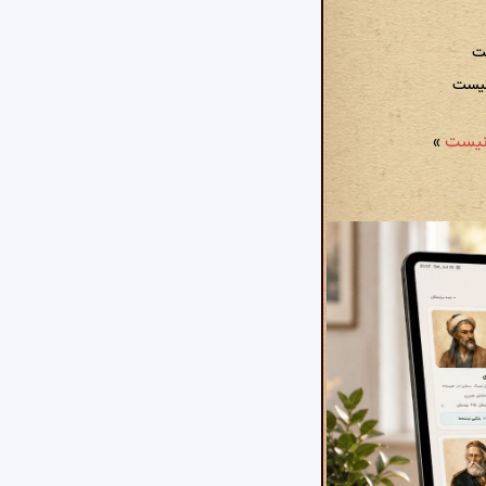
ست
نیست
»