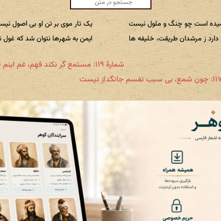
یده است چو چنگ و ملول نیست
یک تار موی بر تن او بی اصول نی
دارد ز مرشدان طریقت، خلیفه ها
ایمن به شهرها نتوان شد که غول 
شمارهٔ ۱۱۹: مستمع گر نکند فهم، غم اینم نیست