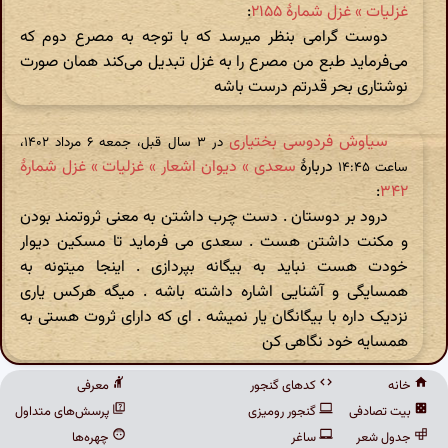
غزلیات » غزل شمارهٔ ۲۱۵۵
:
دوست گرامی بنظر میرسد که با توجه به مصرع دوم که
می‌فرماید طبع من مصرع را به غزل تبدیل می‌کند همان صورت
نوشتاری بحر قدرتم درست باشه
سیاوش فردوسی بختیاری
در ‫۳ سال قبل، جمعه ۶ مرداد ۱۴۰۲،
دربارهٔ
سعدی » دیوان اشعار » غزلیات » غزل شمارهٔ
ساعت ۱۴:۴۵
:
۳۴۲
درود بر دوستان . دست چرب داشتن به معنی ثروتمند بودن
و مکنت داشتن هست ‌. سعدی می فرماید تا مسکین دیوار
خودت هست نباید به بیگانه بپردازی . اینجا میتونه به
همسایگی و آشنایی اشاره داشته باشه . میگه هرکس یاری
نزدیک داره با بیگانگان یار نمیشه . ای که دارای ثروت هستی به
همسایه خود نگاهی کن
خانه
کدهای گنجور
معرفی
بیت تصادفی
گنجور رومیزی
پرسش‌های متداول
جدول شعر
ساغر
چهره‌ها