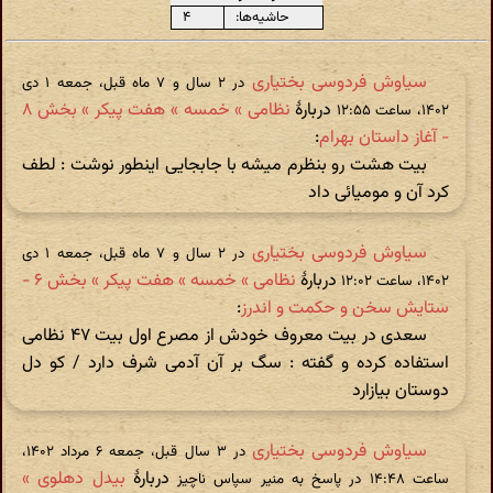
حاشیه‌ها:
۴
سیاوش فردوسی بختیاری
در ‫۲ سال و ۷ ماه قبل، جمعه ۱ دی
دربارهٔ
نظامی » خمسه » هفت پیکر » بخش ۸
۱۴۰۲، ساعت ۱۲:۵۵
- آغاز داستان بهرام
:
بیت هشت رو بنظرم میشه با جابجایی اینطور نوشت : لطف
کرد آن و مومیائی داد
سیاوش فردوسی بختیاری
در ‫۲ سال و ۷ ماه قبل، جمعه ۱ دی
دربارهٔ
نظامی » خمسه » هفت پیکر » بخش ۶ -
۱۴۰۲، ساعت ۱۲:۰۲
ستایش سخن و حکمت و اندرز
:
سعدی در بیت معروف خودش از مصرع اول بیت ۴۷ نظامی
استفاده کرده و گفته : سگ بر آن آدمی شرف دارد / کو دل
دوستان بیازارد
سیاوش فردوسی بختیاری
در ‫۳ سال قبل، جمعه ۶ مرداد ۱۴۰۲،
دربارهٔ
بیدل دهلوی »
ساعت ۱۴:۴۸ در پاسخ به منیر سپاس ناچیز