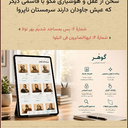
سخن از عقل و هوشیاری مگو با قاسمی دیگر
که عیش جاودان دارند سرمستان ناپروا
شمارهٔ ۶: بس بمساجد شدیم بهر تولا
»
«
شمارهٔ ۴: ایهاالصابرون فی البلوا