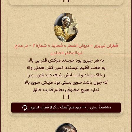
[...]
قطران تبریزی » دیوان اشعار » قصاید » شمارهٔ ۲ - در مدح
ابوالمظفر فضلون
به هر چیزی بود خرسند هرکش قدر بی بالا
به هفت اقلیم نپسندد کسی کَش همتی والا
ز خاک و باد و آب، آتش شرف دارد فزون زیرا
که چون باشد سوی پستی بود میلش سوی بالا
ندارد هیچ مخلوقی بعالم قدرت خالق
[...]
مشاهدهٔ بیش از ۲۶ مورد هم آهنگ دیگر از قطران تبریزی