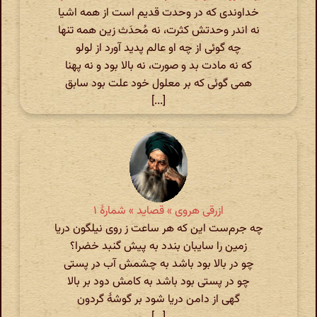
خداوندی که در وحدت قدیم است از همه اشیا
نه اندر وحدتش کثرت، نه مُحدَث زین همه تنها
چه گوئی از چه او عالم پدید آورد از لولو
که نه مادت بد و صورت، نه بالا بود و نه پهنا
همی گوئی که بر معلول خود علت بود سابق
[...]
ازرقی هروی » قصاید » شمارهٔ ۱
چه جرم‌ست این که هر ساعت ز روی نیلگون دریا
زمین را سایبان بندد به پیش گنبد خضرا؟
چو در بالا بود باشد به چشمش آب در پستی
چو در پستی بود باشد به کامش دود بر بالا
گهی از دامن دریا شود بر گوشۀ گردون