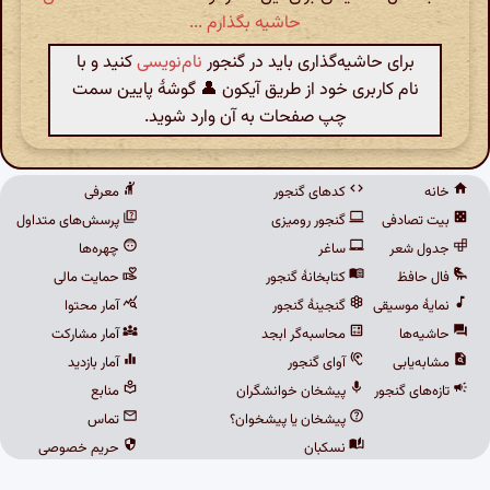
حاشیه بگذارم ...
برای حاشیه‌گذاری باید در گنجور
نام‌نویسی
کنید و با
نام کاربری خود از طریق آیکون 👤 گوشهٔ پایین سمت
چپ صفحات به آن وارد شوید.
خانه
کدهای گنجور
معرفی
بیت تصادفی
گنجور رومیزی
پرسش‌های متداول
جدول شعر
ساغر
چهره‌ها
فال حافظ
کتابخانهٔ گنجور
حمایت مالی
نمایهٔ موسیقی
گنجینهٔ گنجور
آمار محتوا
حاشیه‌ها
محاسبه‌گر ابجد
آمار مشارکت
مشابه‌یابی
آوای گنجور
آمار بازدید
تازه‌های گنجور
پیشخان خوانشگران
منابع
پیشخان یا پیشخوان؟
تماس
نسکبان
حریم خصوصی