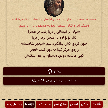
مسعود سعد سلمان » دیوان اشعار » قصاید » شمارهٔ ۱۱ -
وصف ابر و ثنای سیف الدوله محمود بن ابراهیم
سپاه ابر نیسانی ز دریا رفت بر صحرا
نثار لؤلؤ لالا به صحرا برد از دریا
چون گردی کش برانگیزد سم شبدیز شاهنشه
ز روی مرکز غبرا به روی گنبد خضرا
گهی ماننده دودی مسطح بر هوا شکلش
[...]
بیشتر
مشابه‌یابی بر اساس وزن و قافیه
اطّلاعات
واژگان
تصاویر
مشق شعر
هم‌آهنگ‌ها
ترانه‌ها
روند بازدیدها