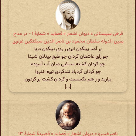
فرخی سیستانی » دیوان اشعار » قصاید » شمارهٔ ۱ - در مدح
یمین الدوله سلطان محمود بن ناصر الدین سبکتگین غزنوی
بر آمد پیلگون ابری ز روی نیلگون دریا
چو رای عاشقان گردان چو طبع بیدلان شیدا
چو گردان گشته سیلابی میان آب آسوده
چو گردان گردباد تندگردی تیره اندروا
ببارید و ز هم بگسست و گردان گشت بر گردون
[...]
ناصرخسرو » دیوان اشعار » قصاید » قصیدهٔ شمارهٔ ۱۳