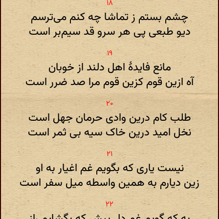
چشم بستم ز تماشا چه کنم می‌ترسم
دیو طبعی پی هر سرو قد سیم‌بر است
مانع فایدهٔ اهل دلند از خوبان
آه ازین قوم کزین قوم مرا صد ضرر است
طلب کام درین وادی حرمان جهل است
نخل امید درین خاک سیه بی ثمر است
نیست یاری که بگویم غم اغیار به او
زین دیارم به همین واسطه میل سفر است
به که گویم غم دل پیش که بگشایم راز