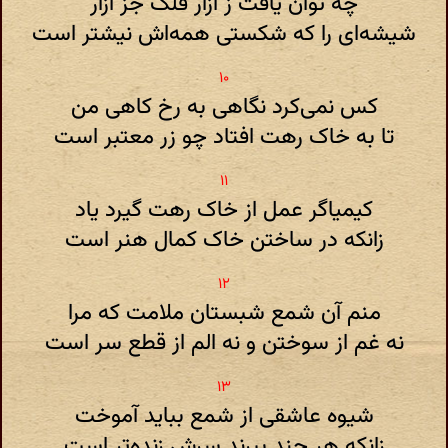
چه توان یافت ز آزار فلک جز آزار
شیشه‌ای را که شکستی همه‌اش نیشتر است
کس نمی‌کرد نگاهی به رخ کاهی من
تا به خاک رهت افتاد چو زر معتبر است
کیمیاگر عمل از خاک رهت گیرد یاد
زانکه در ساختن خاک کمال هنر است
منم آن شمع شبستان ملامت که مرا
نه غم از سوختن و نه الم از قطع سر است
شیوه عاشقی از شمع بباید آموخت
زانکه هر چند ببرند سرش زنده‌تر است