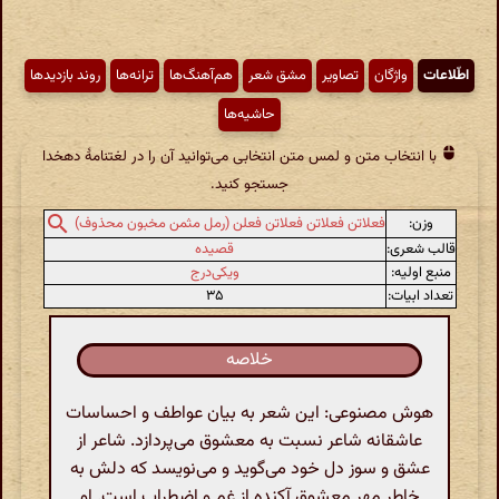
اطّلاعات
واژگان
تصاویر
مشق شعر
هم‌آهنگ‌ها
ترانه‌ها
روند بازدیدها
حاشیه‌ها
با انتخاب متن و لمس متن انتخابی می‌توانید آن را در لغتنامهٔ دهخدا
جستجو کنید.
وزن:
فعلاتن فعلاتن فعلاتن فعلن (رمل مثمن مخبون محذوف)
قالب شعری:
قصیده
منبع اولیه:
ویکی‌درج
تعداد ابیات:
۳۵
خلاصه
هوش مصنوعی: این شعر به بیان عواطف و احساسات
عاشقانه شاعر نسبت به معشوق می‌پردازد. شاعر از
عشق و سوز دل خود می‌گوید و می‌نویسد که دلش به
خاطر مهر معشوق آکنده از غم و اضطراب است. او