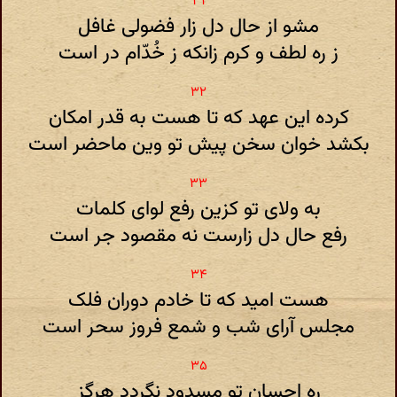
مشو از حال دل زار فضولی غافل
ز ره لطف و کرم زانکه ز خُدّام در است
کرده این عهد که تا هست به قدر امکان
بکشد خوان سخن پیش تو وین ماحضر است
به ولای تو کزین رفع لوای کلمات
رفع حال دل زارست نه مقصود جر است
هست امید که تا خادم دوران فلک
مجلس آرای شب و شمع فروز سحر است
ره احسان تو مسدود نگردد هرگز