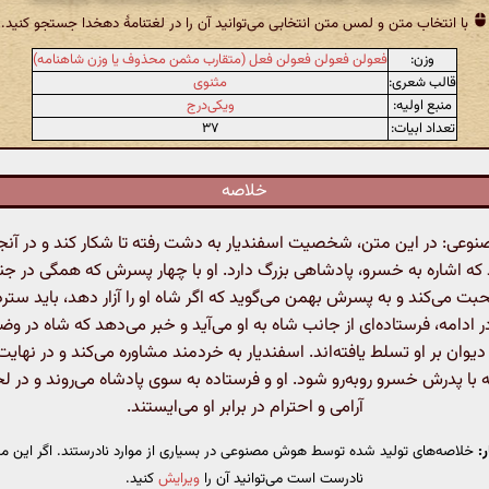
با انتخاب متن و لمس متن انتخابی می‌توانید آن را در لغتنامهٔ دهخدا جستجو کنید.
وزن:
فعولن فعولن فعولن فعل (متقارب مثمن محذوف یا وزن شاهنامه)
قالب شعری:
مثنوی
منبع اولیه:
ویکی‌درج
تعداد ابیات:
۳۷
خلاصه
عی: در این متن، شخصیت اسفندیار به دشت رفته تا شکار کند و در آنج
که اشاره به خسرو، پادشاهی بزرگ دارد. او با چهار پسرش که همگی در ج
 می‌کند و به پسرش بهمن می‌گوید که اگر شاه او را آزار دهد، باید ستر
در ادامه، فرستاده‌ای از جانب شاه به او می‌آید و خبر می‌دهد که شاه در 
یوان بر او تسلط یافته‌اند. اسفندیار به خردمند مشاوره می‌کند و در نهای
ه با پدرش خسرو روبه‌رو شود. او و فرستاده به سوی پادشاه می‌روند و در لح
آرامی و احترام در برابر او می‌ایستند.
:
خلاصه‌های تولید شده توسط هوش مصنوعی در بسیاری از موارد نادرستند. اگر این مت
نادرست است می‌توانید آن را
ویرایش
کنید.