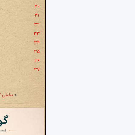
«
بخش ۲۲ - سخن دقیقی: یکی روز بنشست کی شهریار