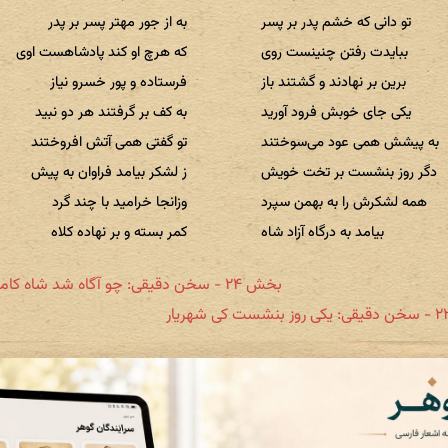
تو دانی که خشم پدر بر پسر
به از جور مهتر پسر بر پدر
ببایدت رفتن چنینست روی
که هرچ او کند پادشاهست اوی
برین بر نهادند و گشتند باز
فرستاده و پور خسرو نیاز
یکی جای خوبش فرود آورید
به کف بر گرفتند هر دو نبید
به پیشش همی عود می‌سوختند
تو گفتی همی آتش افروختند
دگر روز بنشست بر تخت خویش
ز لشکر بیامد فراوان به پیش
همه لشکرش را به بهمن سپرد
وزانجا خرامید با چند گرد
بیامد به درگاه آزاد شاه
کمر بسته و بر نهاده کلاه
بخش ۲۴ - سخن دقیقی: چو آگاه شد شاه کامد پسر