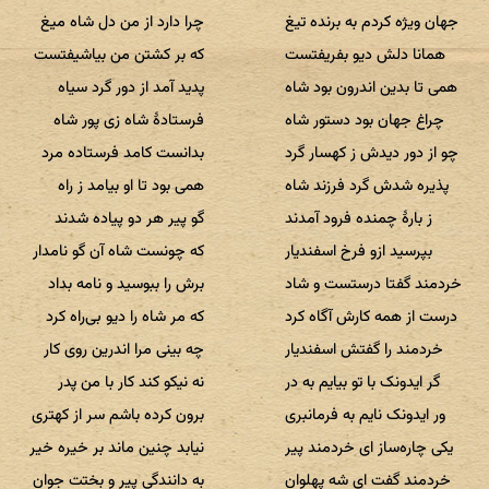
جهان ویژه کردم به برنده تیغ
چرا دارد از من دل شاه میغ
همانا دلش دیو بفریفتست
که بر کشتن من بیاشیفتست
همی تا بدین اندرون بود شاه
پدید آمد از دور گرد سیاه
چراغ جهان بود دستور شاه
فرستادهٔ شاه زی پور شاه
چو از دور دیدش ز کهسار گرد
بدانست کامد فرستاده مرد
پذیره شدش گرد فرزند شاه
همی بود تا او بیامد ز راه
ز بارهٔ چمنده فرود آمدند
گو پیر هر دو پیاده شدند
بپرسید ازو فرخ اسفندیار
که چونست شاه آن گو نامدار
خردمند گفتا درستست و شاد
برش را ببوسید و نامه بداد
درست از همه کارش آگاه کرد
که مر شاه را دیو بی‌راه کرد
خردمند را گفتش اسفندیار
چه بینی مرا اندرین روی کار
گر ایدونک با تو بیایم به در
نه نیکو کند کار با من پدر
ور ایدونک نایم به فرمانبری
برون کرده باشم سر از کهتری
یکی چاره‌ساز ای خردمند پیر
نیابد چنین ماند بر خیره خیر
خردمند گفت ای شه پهلوان
به دانندگی پیر و بختت جوان