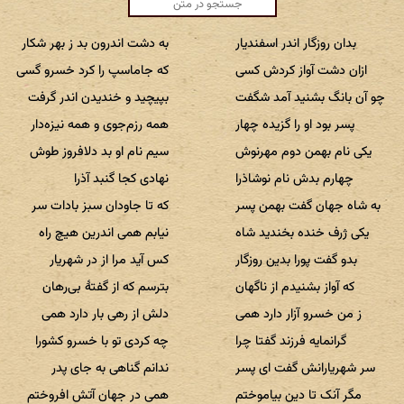
بدان روزگار اندر اسفندیار
به دشت اندرون بد ز بهر شکار
ازان دشت آواز کردش کسی
که جاماسپ را کرد خسرو گسی
چو آن بانگ بشنید آمد شگفت
بپیچید و خندیدن اندر گرفت
پسر بود او را گزیده چهار
همه رزم‌جوی و همه نیزه‌دار
یکی نام بهمن دوم مهرنوش
سیم نام او بد دلافروز طوش
چهارم بدش نام نوشاذرا
نهادی کجا گنبد آذرا
به شاه جهان گفت بهمن پسر
که تا جاودان سبز بادات سر
یکی ژرف خنده بخندید شاه
نیابم همی اندرین هیچ راه
بدو گفت پورا بدین روزگار
کس آید مرا از در شهریار
که آواز بشنیدم از ناگهان
بترسم که از گفتهٔ بی‌رهان
ز من خسرو آزار دارد همی
دلش از رهی بار دارد همی
گرانمایه فرزند گفتا چرا
چه کردی تو با خسرو کشورا
سر شهریارانش گفت ای پسر
ندانم گناهی به جای پدر
مگر آنک تا دین بیاموختم
همی در جهان آتش افروختم