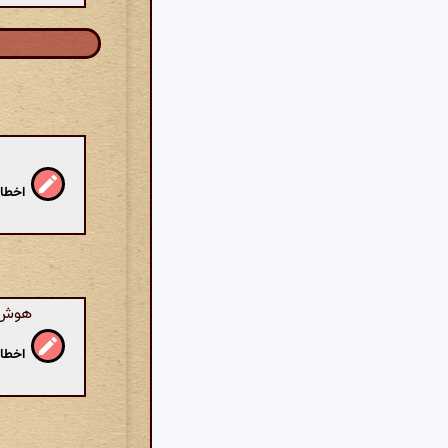
اخطار
هوش م
اخطار