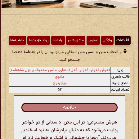
اطّلاعات
واژگان
تصاویر
مشق شعر
ترانه‌ها
روند بازدیدها
حاشیه‌ها
با انتخاب متن و لمس متن انتخابی می‌توانید آن را در لغتنامهٔ دهخدا
جستجو کنید.
وزن:
فعولن فعولن فعولن فعل (متقارب مثمن محذوف یا وزن شاهنامه)
قالب شعری:
مثنوی
منبع اولیه:
ویکی‌درج
تعداد ابیات:
۵۳
خلاصه
هوش مصنوعی: در این متن، داستانی از دو خواهر
روایت می‌شود که به دنبال برادرشان به نزد اسفندیار
می‌روند. آن‌ها با چشمانی با اشک و خجالت نزد او