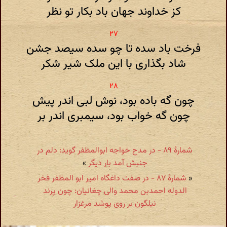
کز خداوند جهان باد بکار تو نظر
فرخت باد سده تا چو سده سیصد جشن
شاد بگذاری با این ملک شیر شکر
چون گه باده بود، نوش لبی اندر پیش
چون گه خواب بود، سیمبری اندر بر
شمارهٔ ۸۹ - در مدح خواجه ابوالمظفر گوید: دلم در
جنبش آمد بار دیگر
»
«
شمارهٔ ۸۷ - در صفت داغگاه امیر ابو المظفر فخر
الدوله احمدبن محمد والی چغانیان: چون پرند
نیلگون بر روی پوشد مرغزار