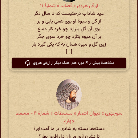
ازرقی هروی » قصاید » شمارهٔ ۱۱
عید شاداب درختیست که تا سال دگر
از گل و میوۀ او بوی همی یابی و بر
بوی آن گل بترازد چو خرد کار دماغ
بر آن میوه بتازد چو خرد سوی جگر
زین گل و میوه همان به که یکی گیرد بار
[...]
مشاهدهٔ بیش از ۶۱ مورد هم آهنگ دیگر از ازرقی هروی
منوچهری » دیوان اشعار » مسمطات » شمارهٔ ۴ - مسمط
چهارم
دسته‌ها بسته به شادی بر ما آمده‌ای؟
تا نشان آری ما را ز دل افروز بهار؟