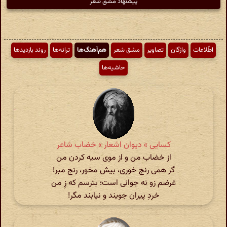
پیشنهاد مشق شعر
اطّلاعات
واژگان
تصاویر
مشق شعر
هم‌آهنگ‌ها
ترانه‌ها
روند بازدیدها
حاشیه‌ها
کسایی » دیوان اشعار » خضاب شاعر
از خضاب من و از موی سیه کردن من
گر همی رنج خوری، بیش مخور، رنج مبر!
غرضم زو نه جوانی است؛ بترسم که زِ من
خردِ پیران جویند و نیابند مگر!