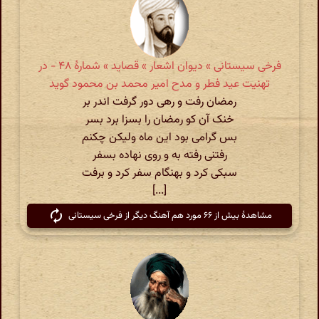
فرخی سیستانی » دیوان اشعار » قصاید » شمارهٔ ۴۸ - در
تهنیت عید فطر و مدح امیر محمد بن محمود گوید
رمضان رفت و رهی دور گرفت اندر بر
خنک آن کو رمضان را بسزا برد بسر
بس گرامی بود این ماه ولیکن چکنم
رفتنی رفته به و روی نهاده بسفر
سبکی کرد و بهنگام سفر کرد و برفت
[...]
مشاهدهٔ بیش از ۶۶ مورد هم آهنگ دیگر از فرخی سیستانی