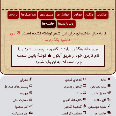
اطّلاعات
واژگان
تصاویر
خوانش‌ها
مشق شعر
هم‌آهنگ‌ها
ترانه‌ها
روند بازدیدها
حاشیه‌ها
تا به حال حاشیه‌ای برای این شعر نوشته نشده است.
💬 من
حاشیه بگذارم ...
برای حاشیه‌گذاری باید در گنجور
نام‌نویسی
کنید و با
نام کاربری خود از طریق آیکون 👤 گوشهٔ پایین سمت
چپ صفحات به آن وارد شوید.
خانه
کدهای گنجور
معرفی
بیت تصادفی
گنجور رومیزی
پرسش‌های متداول
جدول شعر
ساغر
چهره‌ها
فال حافظ
کتابخانهٔ گنجور
حمایت مالی
نمایهٔ موسیقی
گنجینهٔ گنجور
آمار محتوا
حاشیه‌ها
محاسبه‌گر ابجد
آمار مشارکت