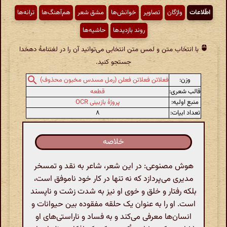
اطّلاعات
واژگان
تصاویر
خوانش‌ها
مشق شعر
هم‌آهنگ‌ها
ترانه‌ها
روند بازدیدها
حاشیه‌ها
با انتخاب متن و لمس متن انتخابی می‌توانید آن را در لغتنامهٔ دهخدا
جستجو کنید.
وزن:
فعلاتن فعلاتن فعلن (رمل مسدس مخبون محذوف)
قالب شعری:
قطعه
منبع اولیه:
پروژهٔ بازبینی OCR
تعداد ابیات:
۸
خلاصه
هوش مصنوعی: در این شعر، شاعر به نقد و تمسخر
مدیری می‌پردازد که نه تنها در کار خود ناموفق است،
بلکه رفتار و خلق و خوی او نیز به شدت زشت و ناپسند
است. او را به عنوان یک حلقه مفقوده بین حیوانات و
انسان‌ها معرفی می‌کند و به فساد و ناراستی‌های او