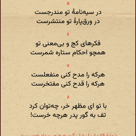
در سیه‌نامهٔ تو مندرجست
در ورق‌پارهٔ تو منتشرست
فکرهای کج و بی‌معنی تو
همچو احکام ستاره شمرست
هرکه را مدح کنی منفعلست
هرکه را قدح کنی مفتخرست
با تو ای مظهر خر، چه‌توان کرد
تف به گور پدر هرچه خرست‌!
شمارهٔ ۲۶ - از یک غزل: گرم به خنجر بیداد خون بریزد