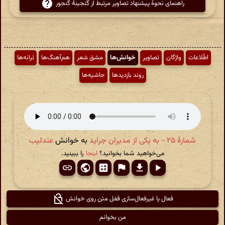
راهنمای نحوهٔ پیشنهاد تصاویر مرتبط از گنجینهٔ گنجور
اطّلاعات
واژگان
تصاویر
خوانش‌ها
مشق شعر
هم‌آهنگ‌ها
ترانه‌ها
روند بازدیدها
حاشیه‌ها
شمارهٔ ۲۵ - به یکی از مدیران جراید
به خوانش
عندلیب
می‌خواهید شما بخوانید؟
اینجا
را ببینید.
فعال یا غیرفعال‌سازی قفل متن روی خوانش
من بخوانم