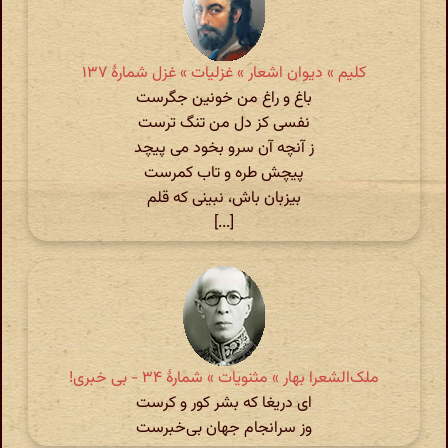
کلیم » دیوان اشعار » غزلیات » غزل شمارهٔ ۱۳۷
باغ و راغ من خونین جگرست
نفسی کز دل من تنگ ترست
ز آنچه آن سرو بخود می پیچد
پیچش طره و تاب کمرست
بیزبان باش، نبینی که قلم
[...]
ملک‌الشعرا بهار » مثنویات » شمارهٔ ۳۴ - بی خبری‌!
ای دریغا که بشر کور و کرست
وز سرانجام جهان بی‌خبرست