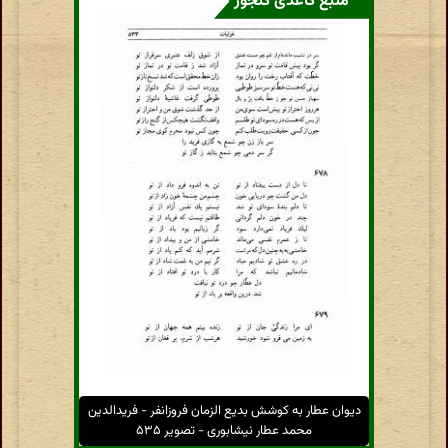
منبع کاغذی گنجور
دیوان عطار به کوشش بدیع الزمان فروزانفر - فریدالدین
محمد عطار نیشابوری - تصویر ۵۳۵