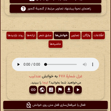
راهنمای نحوهٔ پیشنهاد تصاویر مرتبط از گنجینهٔ گنجور
اطّلاعات
واژگان
تصاویر
خوانش‌ها
مشق شعر
ترانه‌ها
روند بازدیدها
حاشیه‌ها
غزل شمارهٔ ۶۷۸
به خوانش
عندلیب
می‌خواهید شما بخوانید؟
اینجا
را ببینید.
فعال یا غیرفعال‌سازی قفل متن روی خوانش