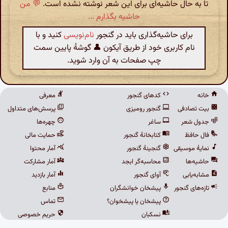
تا به حال حاشیه‌ای برای این شعر نوشته نشده است.
💬 من
حاشیه بگذارم ...
برای حاشیه‌گذاری باید در گنجور
نام‌نویسی
کنید و با
نام کاربری خود از طریق آیکون 👤 گوشهٔ پایین سمت
چپ صفحات به آن وارد شوید.
خانه
کدهای گنجور
معرفی
بیت تصادفی
گنجور رومیزی
پرسش‌های متداول
جدول شعر
ساغر
چهره‌ها
فال حافظ
کتابخانهٔ گنجور
حمایت مالی
نمایهٔ موسیقی
گنجینهٔ گنجور
آمار محتوا
حاشیه‌ها
محاسبه‌گر ابجد
آمار مشارکت
مشابه‌یابی
آوای گنجور
آمار بازدید
تازه‌های گنجور
پیشخان خوانشگران
منابع
پیشخان یا پیشخوان؟
تماس
نسکبان
حریم خصوصی