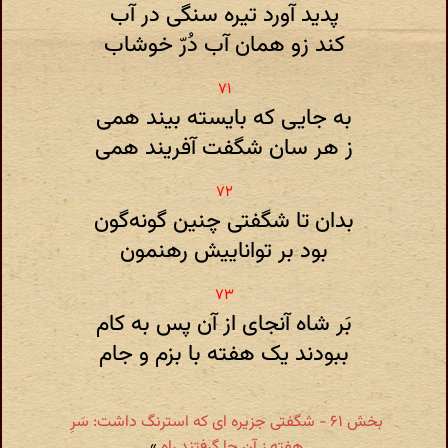
پدید آورد تیره سنگی در آب
کند زو همان آب دُرّ خوشاب
به جایی که بایسته بیند همی
ز هر سان شگفت آفریند همی
بدان تا شگفتی چنین گونه‌گون
بود بر تواناییش رهنمون
بَر شاه آنجای از آن پس به کام
ببودند یک هفته با بزم و جام
بخش ۶۱ - شگفتی جزیره ای که استرنگ داشت: سَرِ
هفته ز آن جا گرفتند راه
»