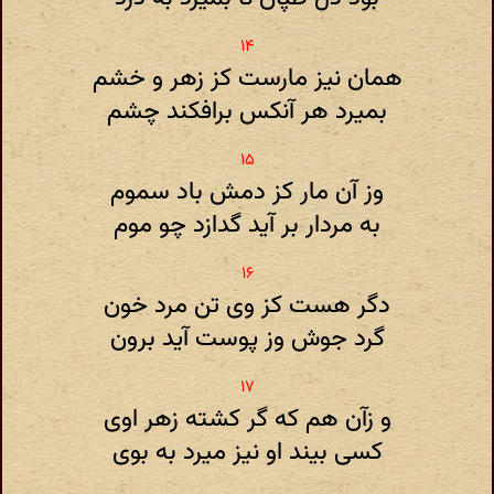
همان نیز مارست کز زهر و خشم
بمیرد هر آنکس برافکند چشم
وز آن مار کز دمش باد سموم
به مردار بر آید گدازد چو موم
دگر هست کز وی تن مرد خون
گرد جوش وز پوست آید برون
و زآن هم که گر کشته زهر اوی
کسی بیند او نیز میرد به بوی