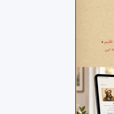
»
 که این