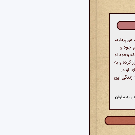
ی‌پردازد.
و جود و
ه وجود او
 کرده و به
ی او در
 زندگی این
ن به نظرتان