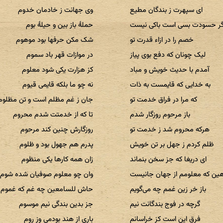
ای سپهرت ز بندگان مطیع
وی جهانت ز خادمان خدوم
ر حسودت بسی است باکی نیست
حملهٔ باز بین و حیلهٔ بوم
خصم را در ازاء قدرت تو
شک مکن حرفها بود موهوم
لیک چونان که دفع بوی پیاز
در موازات قهر باد سموم
آمدم با حدیث خویش و مباد
کز هزارت یکی شود معلوم
به خدایی که قایمست به ذات
نه چو ما بلکه قایمی قیوم
که مرا در فراق خدمت تو
جان ز غم مظلم است و تن مظلوم
باز مرحوم روزگار شدم
تا که از خدمتت شدم محروم
هرکه محروم شد ز خدمت تو
روزگارش چنین کند مرحوم
ظلم کردم ز جهل بر تن خویش
پدرم هم جهول بود و ظلوم
ای دریغا که جز سخن بنماند
زان همه کارها یکی منظوم
ین که معلومم از جهان جانیست
وان چو معلوم صوفیان شده شوم
باز خر زین غمم چه می‌گویم
حاش للسامعین چه غم که غموم
گرچه در فوج بندگانت نیم
جز بدین بندگی نیم موسوم
فرق این است کز خراسانم
باری از هند بودمی وز روم