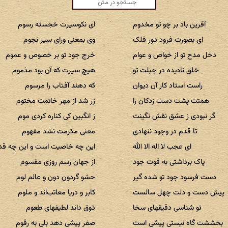
آفرین باد بر چو تو مخدوم
ای نکوسیرت خجسته رسوم
ای بصورت فرود دور فلک
وی بمعنی ورای سیر نجوم
دخل مدح تو از خواص و عوام
خرج جود تو بر خصوص و عموم
خلق نادیده در جبلت تو
هیچ سیرت که آن بود مذموم
راست استاد کار آن دیوان
که دهند آفتاب را مرسوم
همتت پشت دست زدکان را
زر شد از مهر خاتمت مختوم
گر نبودی ز عشق نقش نگینت
ز انگبین کی کناره کردی موم
تا قدم در وجود ننهادی
معنی مکرمت نشد مفهوم
ای عجب لا اله الا الله
این چه خاصیت است و این چه قد
پاک برداشتی به قوت جود
از جهان رسم روزی مقسوم
دست فرسود جود تو شده گیر
حشو گردون دون و عالم لوم
پیش دست و دلت چهل سالست
کابر و دریا معاتب‌اند و ملوم
تو شناسی دقیقهای سخا
ذوق داند لطیفهای طعوم
بخششت گاه نیستی پیشی است
صفر پیشی دهد بلی به رقوم