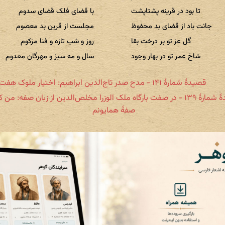
تا بود در قرینه پشتاپشت
با قضای فلک قضای سدوم
جانت باد از قضای بد محفوظ
مجلست از قرین بد معصوم
گل عز تو بر درخت بقا
روز و شب تازه و فنا مزکوم
شاخ عمر تو در بهار وجود
سال و مه سبز و مهرگان معدوم
قصیدهٔ شمارهٔ ۱۴۱ - مدح صدر تاج‌الدین ابراهیم: اختیار ملوک هفت اقلیم
قصیدهٔ شمارهٔ ۱۳۹ - در صفت بارگاه ملک الوزرا مخلص‌الدین از زبان صفه: من
صفهٔ همایونم