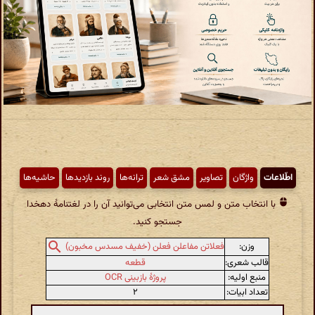
اطّلاعات
واژگان
تصاویر
مشق شعر
ترانه‌ها
روند بازدیدها
حاشیه‌ها
با انتخاب متن و لمس متن انتخابی می‌توانید آن را در لغتنامهٔ دهخدا
جستجو کنید.
وزن:
فعلاتن مفاعلن فعلن (خفیف مسدس مخبون)
قالب شعری:
قطعه
منبع اولیه:
پروژهٔ بازبینی OCR
تعداد ابیات:
۲