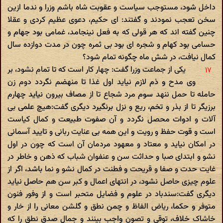
داخل شود، مستوجب سیاست و عقوبت شاه باشم وزرا و ندما ازین
سخن تعجب نمودند و گفتند: ای حکیم، دعوی عظیم کردی و عقلا
چنین گفته اند که هر قولی که به فعل نینجامد، غمامی بود جهام و
حسامی بود کهام و شجره ای بود بی ثمره چون در مدت دوازده سال
کمال نیافت، در شش ماه چگونه تمام شود؟
یکی از جماعت وزرا گفت: چهار کار است که تا تمام نشود، بر
وی مدح و ذم لازم نیاید اول غذا تا منهضم نگردد دوم زن
حامله تا حمل ننهد سوم مرد شجاع تا از مصاف بیرون نیاید چهارم
برزیگر تا از بذر و تخم، ریع و نزل برنگیرد دیگری گفت:هیچ علمی بی
آلات و ادوات محصل نگردد و آن صفوت طبیعت و کمال کیاست
است و قوت حفظ و رویت و این همه بی عنایت ربانی و تایید آسمانی
در امکان نیاید و معتاد و معهود مردمان آن است که چون در اول
نشو و ابتدای صبا و حداثت سن و عنفوان شباب که ذهن و خاطر در
غایت حدت و صفا و قریحت و فطنت در کمال نشو و نما باشد، اگر از
علوم چیزی حاصل نشود، در انتهای اعمال و کبر سن هم حاصل نیاید
دیگری گفت:سندباد در علوم و فضایل متحبر است و از وفور فنون
متوفر و حکما، ریاض الفاظ و چمن نطق و گلشن معانی را از خار و
خاشاک خلاف، توقی و تصون واجب بینند و جمال صدق نطق را که