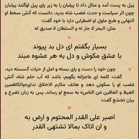
پیل به پست آمد و مثال داد تا پیلبان را به زیر پای پیل اوگنند پیلبان
چون اثر سیاست و حدت غضب شاه بدید، دانست که آتش سخط او
التهابی و طبع ملول او اضطرابی دارد با خود گفت:
مثل: البحر لا جار له و السلطان لا صدیق له
بسیار بگفتم ای دل بد پیوند
با عشق مکوش و دل به هر عشوه مبند
چون خود را دست و پای بسته و امل از حیات گسسته دید،
گفت: کلمه ای عاجزانه بگویم، باشد که آب حلم شاه، آتش
غضب او را سکونی دهد و هاتف مکارم الاخلاق ندای«والکاظمین
الغیظ و العافین عن الناس» به سمع او رساند، پس به زبان تضرع و
بیان تخشع گفت:
اصبر علی القدر المحتوم و ارض به
و ان اتاک بمالا تشتهی القدر