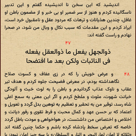
اندیشید که این سخن نا اندیشیده گفتم و این تدبیر
ناسگالیده کردم و هنوز از سر ضمیر او بی خبر و از مضمون باطن او
غافل، چندین هذیانات و ترهات که مردود عقل و نامقبول خرد است،
ایراد کردم و این مقدمات که سبب نکال و وبال من شود، در صحرا
نهادم و راست گفته اند:
ذوالجهل یفعل ما ذوالعقل یفعله
فی النائبات ولکن بعد ما افتضحا
و عرض خویش را که در زی عفاف و کسوت صلاح
نگاهداشته بودم، در معرض فضیحت جلوه کردم و هدف تیر
عقاب و ناوک عذاب گردانیدم و باطن را به لوث خبث و آلودگی
خیانت شهوت، ملوث و ملطخ کردم و اگر این معنی به سمع اعلی
شاه رسد، توقیر من به تحقیر و تعظیم به توهین بدل گردد و تعویل و
اعتماد که بر حسن عهد و کمال محبت و فرط تقوی و رفور دیانت و
اخلاص و اختصاص من داشتست، در هواخواهی و مودت باطل گردد
خاصه که تعرض سخط پادشاه کرده باشم و حکما چنین گفته اند
«ثلاثه لا امان لها، البحر و النار و السلطان» با سه چیز امان نبود: با