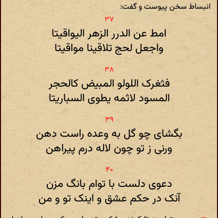
انبساط سخن پیوست و گفت:
امط عن الدرر الزهر الیواقیتا
واجعل لحج تلاقینا مواقیتا
فثغرک اللولو المبیض کالحجر
المسود لاثمه یطوی السباریتا
بگشای چو گل به وعده راست دهن
ورنی ز تو چون لاله درم پیراهن
دعوی دلست با توام بانگ مزن
آنک در حکم عشق و اینک تو و من