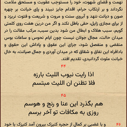
نهمت و قضای شهوت، خود را مستوجب عقوبت و مستحق ملامت
نگرداند و بر ارتکاب حرام، اقدام جایز نبیند و پای خیانت بر چهره
صون و دیانت ننهد و آبروی سنت و مروت و شریعت و فتوت نریزد و
از برای مجازی زایل، حقی باطل نکند و اگر من درین هفت روی کلمتی
گویم، سبب هلاک و ابطال من شود بدین سبب، مرکب مقالت را در
میدان حالت، مجال جولان نیست چون ایام نحوس و ساعات بوس
منقضی و منفصل شود، جزای این عقوق و پاداش این حقوق و
بادافراه این نفاق و شقاق که در میدان آوردی و جمال صیانت، به خال
خیانت ملوث گردانیدی، تقدیم افتد.
اذا رایت نیوب اللیث بارزه
فلا تظنن ان اللیث مبتسم
هم بگذرد این عنا و رنج و هوسم
روزی به مکافات تو آخر برسم
و با غضبی بر کمال از حجره کنیزک بیرون آمد کنیزک با خود