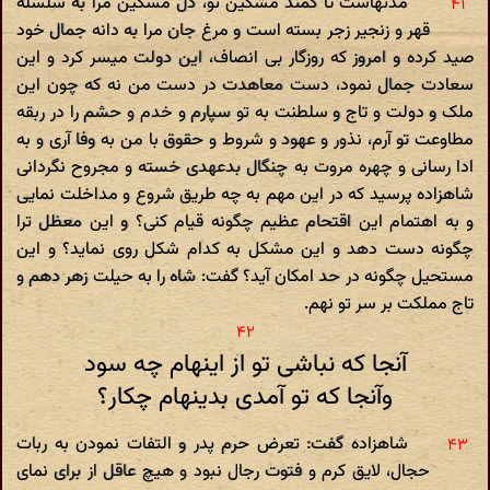
مدتهاست تا کمند مشکین تو، دل مسکین مرا به سلسله
قهر و زنجیر زجر بسته است و مرغ جان مرا به دانه جمال خود
صید کرده و امروز که روزگار بی انصاف، این دولت میسر کرد و این
سعادت جمال نمود، دست معاهدت در دست من نه که چون این
ملک و دولت و تاج و سلطنت به تو سپارم و خدم و حشم را در ربقه
مطاوعت تو آرم، نذور و عهود و شروط و حقوق با من به وفا آری و به
ادا رسانی و چهره مروت به چنگال بدعهدی خسته و مجروح نگردانی
شاهزاده پرسید که در این مهم به چه طریق شروع و مداخلت نمایی
و به اهتمام این اقتحام عظیم چگونه قیام کنی؟ و این معظل ترا
چگونه دست دهد و این مشکل به کدام شکل روی نماید؟ و این
مستحیل چگونه در حد امکان آید؟ گفت: شاه را به حیلت زهر دهم و
تاج مملکت بر سر تو نهم.
آنجا که نباشی تو از اینهام چه سود
وآنجا که تو آمدی بدینهام چکار؟
شاهزاده گفت: تعرض حرم پدر و التفات نمودن به ربات
حجال، لایق کرم و فتوت رجال نبود و هیچ عاقل از برای نمای