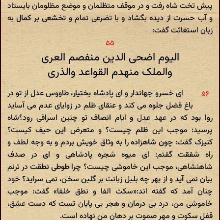
پیش تخت شاه رفت و در موقف متظلمان و موضع مظلومان بایستاد
و آب حسرت از دیده بگشاد و با تضرعی تمام و تخشعی بر کمال به
زبان استغاثت گفت:
الیوم اضحی الدین منفصم العری
والملک منهدم القواعد والذری
ای خسرو جهاندار و ای پادشاه بختیار، طاووس عدل از تو در
باغ فضل جلوه می کند و عنقای ظلم در زوایای عدم می آساید
روا بود که در عهد عدل و ایام انصاف تو چنین اسرافی رود؟شاه
پرسید: موجب این ظلم چیست؟ و متعرض این حیف کیست؟
کنیزک گفت: چون شاهزاده را به وثاق خویش بردم و به وجه لطف و
راه شفقت گفتم: ای میوه شجره پادشاهی و ای در صدف
شاهنشاهی، موجب این خاموشی چیست؟ چرا طوطی نطقت در ترنم
بیان نمی آید و از بهر چه بلبل زبانت بر گلبن سخن، نمی سراید؟ خود
چنان آمد که گفته اند:«سکت الفا و نطق خلفا» گفت: موجب
خاموشی من، درد بی درمان و هجر بی پایان تست که دست عشق،
قفل سکوت و مهر صموت بر دهان من نهاده است.