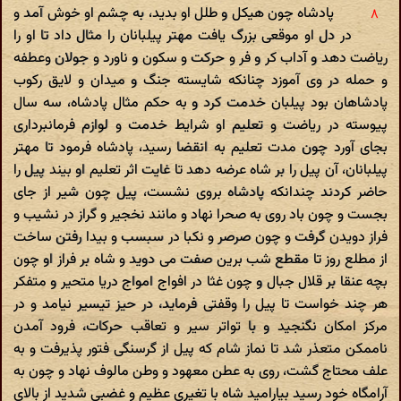
پادشاه چون هیکل و طلل او بدید، به چشم او خوش آمد و
در دل او موقعی بزرگ یافت مهتر پیلبانان را مثال داد تا او را
ریاضت دهد و آداب کر و فر و حرکت و سکون و ناورد و جولان وعطفه
و حمله در وی آموزد چنانکه شایسته جنگ و میدان و لایق رکوب
پادشاهان بود پیلبان خدمت کرد و به حکم مثال پادشاه، سه سال
پیوسته در ریاضت و تعلیم او شرایط خدمت و لوازم فرمانبرداری
بجای آورد چون مدت تعلیم به انقضا رسید، پادشاه فرمود تا مهتر
پیلبانان، آن پیل را بر شاه عرضه دهد تا غایت اثر تعلیم او بیند پیل را
حاضر کردند چندانکه پادشاه بروی نشست، پیل چون شیر از جای
بجست و چون باد روی به صحرا نهاد و مانند نخجیر و گراز در نشیب و
فراز دویدن گرفت و چون صرصر و نکبا در سبسب و بیدا رفتن ساخت
از مطلع روز تا مقطع شب برین صفت می دوید و شاه بر فراز او چون
بچه عنقا بر قلال جبال و چون غثا در افواج امواج دریا متحیر و متفکر
هر چند خواست تا پیل را وقفتی فرماید، در حیز تیسیر نیامد و در
مرکز امکان نگنجید و با تواتر سیر و تعاقب حرکات، فرود آمدن
ناممکن متعذر شد تا نماز شام که پیل از گرسنگی فتور پذیرفت و به
علف محتاج گشت، روی به عطن معهود و وطن مالوف نهاد و چون به
آرامگاه خود رسید بیارامید شاه با تغیری عظیم و غضبی شدید از بالای