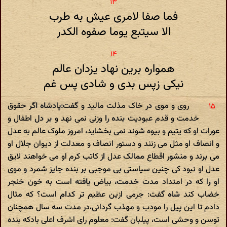
فما صفا لامری عیش به طرب
الا سیتبع یوما صفوه الکدر
همواره برین نهاد یزدان عالم
نیکی زپس بدی و شادی پس غم
روی و موی در خاک مذلت مالید و گفت:پادشاه اگر حقوق
خدمت و قدم عبودیت بنده را وزنی نمی نهد و بر دل اطفال و
عورات او که یتیم و بیوه شوند نمی بخشاید، امروز ملوک عالم به عدل
و انصاف او مثل می زنند و دستور انصاف و معدلت از دیوان جلال او
می برند و منشور اقطاع ممالک عدل از کاتب کرم او می خواهند لایق
عدل او نبود کی چنین سیاستی بی موجبی بر بنده جایز شمرد و موی
او را که در امتداد مدت خدمت، بیاض یافته است به خون خنجر
خضاب کند شاه گفت: جرمی ازین عظیم تر کدام است؟ که مثال
دادم تا این پیل را مودب و مهذب گردانی،در مدت سه سال همچنان
توسن و وحشی است، پیلبان گفت: معلوم رای اشرف اعلی بادکه بنده