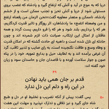
دریا که به موج در آید و آتش که ارتفاع گیرد و پادشاه که غضب بروی
مستولی شود از دریا و آتش تحرز و تجنب ممکن است و از خشم
پادشاه، ناممکن و متعذر معاویه گفت:«نحن الزمان من رفعناه ارتفع
و من وضعناه اتضع» ما پادشاهان، اثر روزگار و تاثیر قدرت کردگاریم،
هر که را برداریم، بلند شود و هر که را فرو داریم، پست گردد و همه
عاقلان از امثال این ارتکاب، صیانت ذات لازم شمرده اند و چون
حادثه ای نازل شده است و داهیه ای حادث گشته که در امکان قدرت
و وطاء وسع و طاقت نگنجیده است، به رای صایب و تدبیر ثاقب، گرد
آن غرض برآمده اند و به لطایف حیل و بدایع تمویه، خود را در پناه
صون و جوار سلامت آورده و با قاصدان جان و حاسدان سود و زیان
خود گفته اند:
قدم بر جان همی باید نهادن
در این راه و دلم این دل ندارد
پس گفت: پیش از آنکه تضریب و تخلیط او در دل و طبع
شاه جای گیرد و نیز تلافی و تدارک نپذیرد و مهلت این هفت