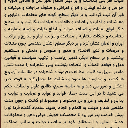
هیات هر یکی بنگاشت و بر دیگر سطح صور علل و اسامی ادویه و
خواص و منافع ایشان و انواع امراض و صنوف مزاجات و مرکبات و
غیر آن ثبت گردانید و بر دیگر سطح، گونه های معاملات دنیاوی و
معاشرات و آداب و ریاضات و طاعات و عبادات بنگاشت و بر سطح
دیگر انواع نغمات و اصناف اصوات و ایقاع نقرات و ازمنه متفاوته و
متناسبه و حرکات متقاربه و متباعده و مراتب اوتار و مدارج و تراکیب
اوزان و الحان نشان کرد و بر دیگر سطح اشکال هندسی چون مثلثات
و مربعات و کثیر الاضلاع و مدور و مقوس و منحنی و مستقیم
برکشید و بر سطح دیگر، تدبیر ریاست و ترتیب سیاست و قوانین
عدل و قواعد انصاف و انتصاف بنوشت پس شاهزاده را مدت شش
ماه بر سبیل مواظبت، مطالعت فرمود و شاهزاده در مقاسات آن، رنج
ها کشید و مداومت ها نمود و مشقت ها تحمل کرد به قوت بصر،
اشکال و صور می دید و به حاسه سمع، دقایق علوم و لطایف حکم
می شنید تا در این مدت جمله فواید و عواید و عجایب و غرایب و
بدایع و لطایف و غرر و درر محفوظ و مضبوط او گشت و چون مدت
منقضی شد و مهلت به اتمام و انجام رسید، سندباد گفت: فردا تو را
پیش خدمت پدر می برد تا محصلات خویش عرض دهی و محفوظات
خویش نمایی و استحقاق خود بر مناصب دولت و مراتب مملکت