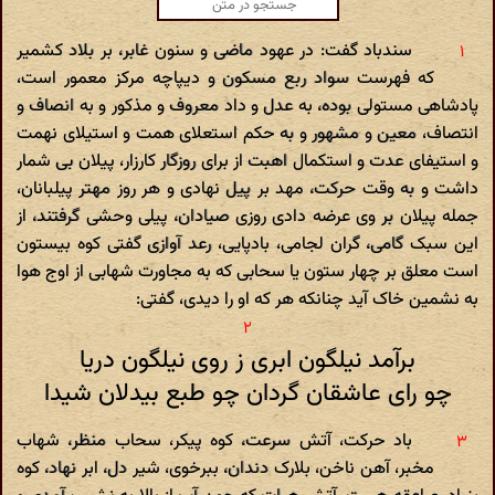
سندباد گفت: در عهود ماضی و سنون غابر، بر بلاد کشمیر
که فهرست سواد ربع مسکون و دیپاچه مرکز معمور است،
پادشاهی مستولی بوده، به عدل و داد معروف و مذکور و به انصاف و
انتصاف، معین و مشهور و به حکم استعلای همت و استیلای نهمت
و استیفای عدت و استکمال اهبت از برای روزگار کارزار، پیلان بی شمار
داشت و به وقت حرکت، مهد بر پیل نهادی و هر روز مهتر پیلبانان،
جمله پیلان بر وی عرضه دادی روزی صیادان، پیلی وحشی گرفتند، از
این سبک گامی، گران لجامی، بادپایی، رعد آوازی گفتی کوه بیستون
است معلق بر چهار ستون یا سحابی که به مجاورت شهابی از اوج هوا
به نشمین خاک آید چنانکه هر که او را دیدی، گفتی:
برآمد نیلگون ابری ز روی نیلگون دریا
چو رای عاشقان گردان چو طبع بیدلان شیدا
باد حرکت، آتش سرعت، کوه پیکر، سحاب منظر، شهاب
مخبر، آهن ناخن، بلارک دندان، ببرخوی، شیر دل، ابر نهاد، کوه