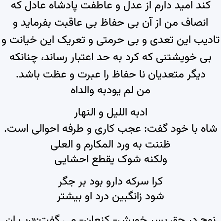
کند امید دارم از عدل و عاطفت پادشاه عادل که
انصاف من از آن بی حفاظ بی عاقبت بفرماید و
تادیب این تعدی و بی حرمتی و تعریک این خیانت و
بی خویشتنی که کرد به حد اعتبار رساند، چنانکه
دیگر متعدیان نا حفاظ را عبرت و عظت باشد.
من لم یودبه والداه
ادبه اللیل و النهار
شاه با خود گفت: عجب کاری و طرفه احوالی است.
ظننت به ورد المکارم و العلی
ولکنه شوک یقطع احشایی
کرا سرکه دارو بود بر جگر
شود زانگبین درد او بیشتر
نوح در حق پسر خویش- کنعان- می گفت:«رب ان