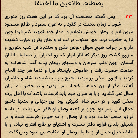
یصطلحا طائعین ما اختلفا
پس گفت: مصلحت آن بود که در این هفت روز متواری
شوم تا زمان محنت در گذرد و به عون سعود و طالع مسعود
بیرون آیم و برهان خویش بنمایم و اعذار خود تمهید کنم فردا چون
ترا به حضرت برند، مهر سکوت بر لب نه و عنان یکران عبارت کشیده
دار و در جواب هیچ سوال خوض مکن و سندباد آن شب متواری و
منزوی گشت روز دیگر که آثار انوار خسرو اختران بر صحایف اطباق
آسمان، چون ذنب سرحان و دستهای ریحان پدید آمد، شاهزاده به
خدمت حضرت رفت و خاموش بایستاد وزرا و ندما هر چند الحاح
کردند و از وی سخن پرسیدند، هیچ جواب نشنیدند شاه و حاضران
گفتند: مگر از این جماعت خجالت می پذیرد و در حضرت ما زبان
مقال نمی گشاید او را به سرای حرم باید فرستاد، باشد که با اهل پرده
سخن گوید و در حرم شاه، کنیزکی بود این جهانی و مدتها عاشق
جمال این پسر بود چون بر کعبه وصال او ظفر نمی یافت، در بادیه
فراق، متحیر مانده بود و از وصال او به خیالی خرسند شده و در
شبهای یلدای فراق، دفتر مسرت و اشتیاق بر طاق افتراق نهاده و با
طایف خیال جمال او از لطایف وصال او شکایت می نمود و می گفت: