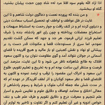
اذا اراد الله بقوم سوء افلا مرد له» شاه چون حجت پیلبان بشنید،
گناه او ببخشید.
و من بنده که پرورده نعمت و دعاگوی دولت شاهم و تا این
غایت در ظل عواطف و لواطف او، تحصیل اسباب سعادت دینی
و دنیاوی کرده ام و در کنف رافت و جوار رحمت به استنباط مبهمات و
استخراج معضلات پرداخته و چون رای انور پادشاه، بنده را شرف
تعلیم فرزند ارزانی فرمود، هر جد و جهد که ممکن گشت تقدیم
نمودم، اما سری از مستودعات قضا و مکنونات قدر دست رد بر
پیشانی او نهاد و نقش کعبتین او باز مالید و هیچ آفریده با قضای
آسمانی در جولان نتواند آمد و گوی مقاومت نتوان برد و اکنون سعود
افلاک به طالع شاهزاده ناظر می شود و تا این غایت، مترصد این
فرصت و منتظر این ساعت بوده ام و به تخریج و تعلیم تقویم، طلوع
این سعود و ادراک این مقصود را ترقب و ترصد نموده و اکنون به
اقتضای قضا و نظر سعود کوکبان و اثر لطف آفریدگار در عهده ام که
در مدت شش ماه جمله آداب ملوک و شرایط و رسوم پادشاهی از
معالی اخلاق و محامد اوصاف و دقایق علوم و نفایس شیم و اسرار
علم تنجیم و معرفت درج و دقایق تقویم و طرف علم طب و نتف
خواص ادویه و غیر آن تعلیم کنم و اگر تفاوت و تاخیر به لوازم آن