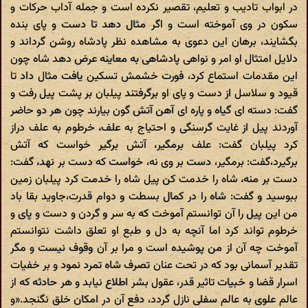
در ابواب تادیب و تعلیم، تقصیر نکرده است و جمله آداب حرکات و
سکون در وی آموخته است و اگر مثال دهد تا دست و پای بنده
بگشایند، برهان این دعوی به مشاهده نظر پادشاه روشن گرداند و
دلایل امتثال او امر و نواهی پادشاهی به معاینه عرض دهد شاه چون
این مقدمات استماع کرد، فورت خشمش تسکین یافت مثال داد تا
قیود و سلاسل از دست و پای او برگرفتند پیلبان بر پشت پیل رفت و
گفت: دسته ای گیاه و پاره ای آهن آتش گون بیارند چون هر دو حاضر
آوردند پیل از غایت گرسنگی و احتیاج به علف، خرطوم به علف دراز
کرد پیلبان گفت: علف برمگیر، آتش برگیر خواست که آتش
برگیرد،گفت: برمگیر، دست بر وی نه، خواست که دست بر نهد، گفت:
دست بر منه، شاه را خدمت کن پیل شاه را خدمت کرد پیلبان زمین
ببوسید و گفت: شاه را در کمال بسطت و دوام قدرت،جاوید بقا باد
من این پیل را آن توانستم آموخت که به سر و گردن و دست و پای و
خرطوم تواند کرد اما آنچه به دل و طبع او تعلق داشت نتوانستم
آموخت چه آن از من پوشیده است و مرا بر آن وقوف نیست و مگر
تقدیر آسمانی بود که در تحت عنان تصرف شاه تمرد نمود و بر خفیات
اسرار قضا و خبیات تاثیر قدر، عقول بشر اطلاع نیابد و هر حادثه که از
عالم علوی به عالم سفلی نازل گردد، دفع آن در امکان خلق نگنجد.«و