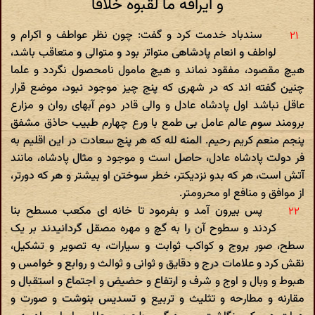
و ایراقه ما لقبوه خلافا
سندباد خدمت کرد و گفت: چون نظر عواطف و اکرام و
لواطف و انعام پادشاهی متواتر بود و متوالی و متعاقب باشد،
هیچ مقصود، مفقود نماند و هیچ مامول نامحصول نگردد و علما
چنین گفته اند که در شهری که پنج چیز موجود نبود، موضع قرار
عاقل نباشد اول پادشاه عادل و والی قادر دوم آبهای روان و مزارع
برومند سوم عالم عامل بی طمع با ورع چهارم طبیب حاذق مشفق
پنجم منعم کریم رحیم. المنه لله که هر پنج سعادت در این اقلیم به
فر دولت پادشاه عادل، حاصل است و موجود و مثال پادشاه، مانند
آتش است، هر که بدو نزدیکتر، خطر سوختن او بیشتر و هر که دورتر،
از موافق و منافع او محرومتر.
پس بیرون آمد و بفرمود تا خانه ای مکعب مسطح بنا
کردند و سطوح آن را به گچ و مهره مصقل گردانیدند بر یک
سطح، صور بروج و کواکب ثوابت و سیارات، به تصویر و تشکیل،
نقش کرد و علامات درج و دقایق و ثوانی و ثوالث و روابع و خوامس و
هبوط و وبال و اوج و شرف و ارتفاع و حضیض و اجتماع و استقبال و
مقارنه و مطارحه و تثلیث و تربیع و تسدیس بنوشت و صورت و