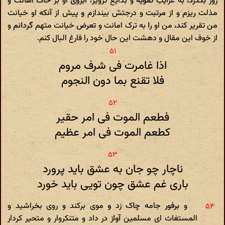
روز بگذرد، به غرایب تمویه و بدایع تزویر، آبروی او بر خاک اهانت و
مذلت ریزم و از مرتبت و درجتش بیندازم و پیش از آنکه او خیانت
من تقریر کند، من او را به ترک امانت و تعرض خیانت متهم گردانم و
از خوف این مقال و دهشت این حال خود را فارغ البال کنم.
اذا غامرت فی شرف مروم
فلا تقنع بما دون النجوم
فطعم الموت فی امر حقیر
کطعم الموت فی امر عظیم
ناچار چو جان به عشق باید پرورد
باری غم عشق چون تویی باید خورد
و برفور جامه چاک زد و موی برکند و روی بخراشید و
المستغاث ای مسلمین آواز در داد و متنکروار و متحیر کردار