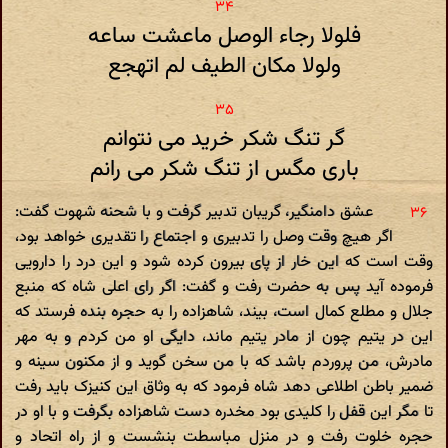
فلولا رجاء الوصل ماعشت ساعه
ولولا مکان الطیف لم اتهجع
گر تنگ شکر خرید می نتوانم
باری مگس از تنگ شکر می رانم
عشق دامنگیر، گریبان تدبیر گرفت و با شحنه شهوت گفت:
اگر هیچ وقت وصل را تدبیری و اجتماع را تقدیری خواهد بود،
وقت است که این خار از پای بیرون کرده شود و این درد را دارویی
فرموده آید پس به حضرت رفت و گفت: اگر رای اعلی شاه که منبع
جلال و مطلع کمال است، بیند، شاهزاده را به حجره بنده فرستد که
این در یتیم چون از مادر یتیم ماند، دایگی او من کردم و به مهر
مادرش، من پروردم باشد که با من سخن گوید و از مکنون سینه و
ضمیر باطن اطلاعی دهد شاه فرمود که به وثاق این کنیزک باید رفت
تا مگر این قفل را کلیدی بود مخدره دست شاهزاده بگرفت و با او در
حجره خلوت رفت و در منزل مباسطت بنشست و از راه اتحاد و