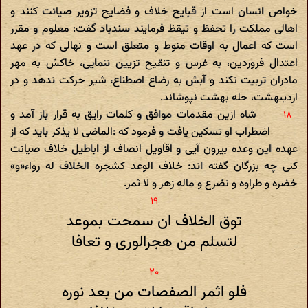
خواص انسان است از قبایح خلاف و فضایح تزویر صیانت کنند و
اهالی مملکت را تحفظ و تیقظ فرمایند سندباد گفت: معلوم و مقرر
است که اعمال به اوقات منوط و متعلق است و نهالی که در عهد
اعتدال فروردین، به غرس و تنقیح تزیین ننمایی، خاکش به مهر
مادران تربیت نکند و آبش به رضاع اصطناع، شیر حرکت ندهد و در
اردیبهشت، حله بهشت نپوشاند.
شاه ازین مقدمات موافق و کلمات رایق به قرار باز آمد و
اضطراب او تسکین یافت و فرمود که :الماضی لا یذکر باید که از
عهده این وعده بیرون آیی و اقاویل انصاف از اباطیل خلاف صیانت
کنی چه بزرگان گفته اند: خلاف الوعد کشجره الخلاف له رواء«و»
خضره و طراوه و نضرع و ماله زهر و لا ثمر.
توق الخلاف ان سمحت بموعد
لتسلم من هجرالوری و تعافا
فلو اثمر الصفصات من بعد نوره