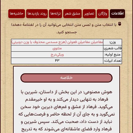
اطّلاعات
واژگان
تصاویر
مشق شعر
ترانه‌ها
روند بازدیدها
حاشیه‌ها
با انتخاب متن و لمس متن انتخابی می‌توانید آن را در لغتنامهٔ دهخدا
جستجو کنید.
وزن:
مفاعیلن مفاعیلن فعولن (هزج مسدس محذوف یا وزن دوبیتی)
قالب شعری:
مثنوی
منبع اولیه:
ویکی‌درج
تعداد ابیات:
۴۳
خلاصه
هوش مصنوعی: در این بخش از داستان، شیرین با
فرهاد به تنهایی دیدار می‌کند و به او خیرمقدم
می‌گوید. فرهاد از عشق و غم‌های دیرین خود سخن
نمی‌گوید و به جای آن از لحظه حاضر و فرصت‌هایی که
نباید از دست داد، صحبت می‌کند. سپس شیرین و
فرهاد وارد فضای عاشقانه‌ای می‌شوند که به تدریج