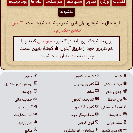
اطّلاعات
واژگان
تصاویر
مشق شعر
هم‌آهنگ‌ها
ترانه‌ها
روند بازدیدها
حاشیه‌ها
تا به حال حاشیه‌ای برای این شعر نوشته نشده است.
💬 من
حاشیه بگذارم ...
برای حاشیه‌گذاری باید در گنجور
نام‌نویسی
کنید و با
نام کاربری خود از طریق آیکون 👤 گوشهٔ پایین سمت
چپ صفحات به آن وارد شوید.
خانه
کدهای گنجور
معرفی
بیت تصادفی
گنجور رومیزی
پرسش‌های متداول
جدول شعر
ساغر
چهره‌ها
فال حافظ
کتابخانهٔ گنجور
حمایت مالی
نمایهٔ موسیقی
گنجینهٔ گنجور
آمار محتوا
حاشیه‌ها
محاسبه‌گر ابجد
آمار مشارکت
مشابه‌یابی
آوای گنجور
آمار بازدید
تازه‌های گنجور
پیشخان خوانشگران
منابع