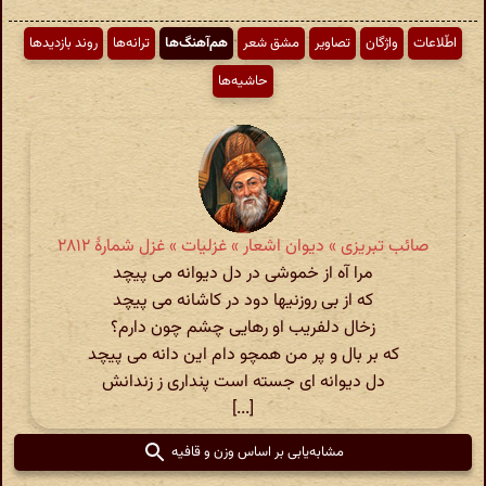
اطّلاعات
واژگان
تصاویر
مشق شعر
هم‌آهنگ‌ها
ترانه‌ها
روند بازدیدها
حاشیه‌ها
صائب تبریزی » دیوان اشعار » غزلیات » غزل شمارهٔ ۲۸۱۲
مرا آه از خموشی در دل دیوانه می پیچد
که از بی روزنیها دود در کاشانه می پیچد
زخال دلفریب او رهایی چشم چون دارم؟
که بر بال و پر من همچو دام این دانه می پیچد
دل دیوانه ای جسته است پنداری ز زندانش
[...]
مشابه‌یابی بر اساس وزن و قافیه