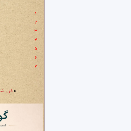
«
غزل شمارهٔ ۹۲۰: جام خوشی ز دُرد