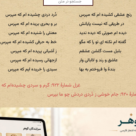
رنج عشقی کشیده ام که مپرس
دُرد دردی چشیده ام که مپرس
در طریقی که نیست پایانش
بر و بحری بریده ام که مپرس
دیده ام صورتی که دیده ندید
معنئی را شنیده ام که مپرس
گفته ام نکته ای تو را که مگو
خط به حرفی کشیده ام که مپرس
بلبل مست گلشن عشقم
ز آشیانی پریده ام که مپرس
عاشق و رند و لاابالی وار
ازجهانی رسیده ام که مپرس
بندهٔ وا فروختم به بها
سیدی را خریده ایم که مپرس
غزل شمارهٔ ۹۲۲: گرم و سردی چشیده‌ام که مپرس
ی دردش چو ما بپرس