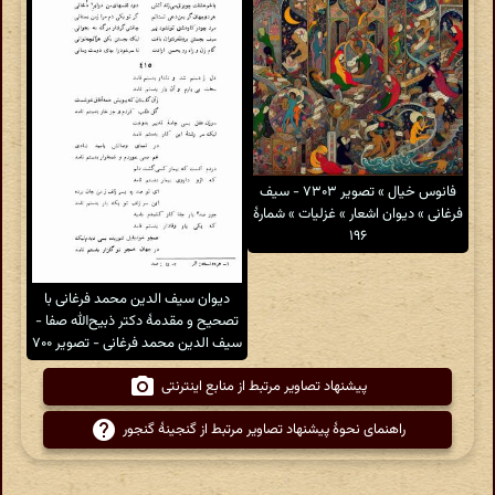
فانوس خیال » تصویر ۷۳۰۳ - سیف
فرغانی » دیوان اشعار » غزلیات » شمارهٔ
۱۹۶
دیوان سیف الدین محمد فرغانی با
تصحیح و مقدمهٔ دکتر ذبیح‌الله صفا -
سیف الدین محمد فرغانی - تصویر ۷۰۰
پیشنهاد تصاویر مرتبط از منابع اینترنتی
راهنمای نحوهٔ پیشنهاد تصاویر مرتبط از گنجینهٔ گنجور