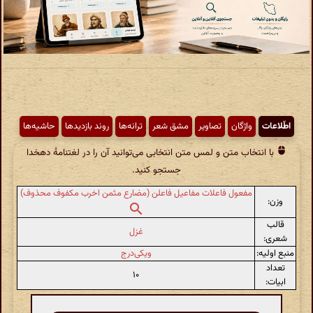
اطّلاعات
واژگان
تصاویر
مشق شعر
ترانه‌ها
روند بازدیدها
حاشیه‌ها
با انتخاب متن و لمس متن انتخابی می‌توانید آن را در لغتنامهٔ دهخدا
جستجو کنید.
مفعول فاعلات مفاعیل فاعلن (مضارع مثمن اخرب مکفوف محذوف)
وزن:
قالب
غزل
شعری:
منبع اولیه:
ویکی‌درج
تعداد
۱۰
ابیات: