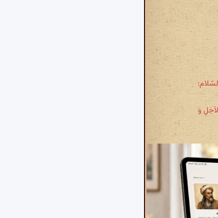
لسّلام:
لاَجَلِ وَ