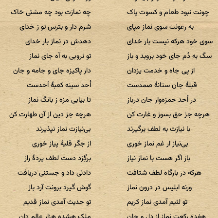
چونت نبود طعام و کسوت پاک
چه نمازت بود چه مشتی خاک
به رعونت سوی نماز مپای
شرم‌ دار و بترس تو ز خدای
سوی خود هرکه نیست بار خدای
دهدش در نماز بار خدای
سگ به دُم جای خود بروبد و باز
تو نروبی به آه جای نماز
از پی جاه و خدمت یزدان
دار پاکیزه جای و جامه و جان
قبلهٔ جان ستانهٔ صمدست
اُحد سینه کعبهٔ اَحدست
در اُحد حمزه‌وار جان درباز
تا بیابی مزه ز بانگ نماز
هرچه جز حق بسوز و غارت کن
هرچه جز دین از آن طهارت کن
با نیازت به لطف برگیرند
بی‌نیازت نماز نپذیرند
بی‌نیاز ار غم نماز خوری
از جگر قلیهٔ پیاز خوری
باز اگر هست با نماز نیاز
برگِرَد دست لطف پردهٔ راز
هرکه در بارگاه لطف شتافت
دادنی داد و جستنی دریافت
ورنه ابلیس در درون نماز
گوش گیرد برونت آرد باز
تو لئیم آمدی نماز کریم
تو حدیث آمدی نماز قدیم
هفده رکعت نماز از دل و جان
ملک هشده هزار عالم دان