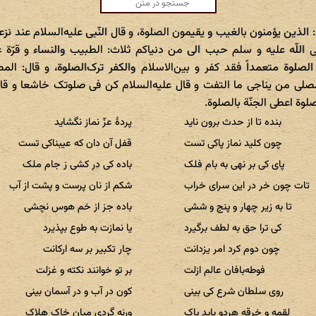
ی: الذین یؤمنون بالغیب و یقیمون الصلوة، و قال النّبی علیه‌السلام عند نزع
ی اللّه علیه و سلم حبب الی من دنیاکم ثلاث: الطبیب والنساء و قرّة ع
لصلوة متعمداً فقد کفر و بین‌الاسلام والکفر ترک‌الصلوة، و قال: الم
لمصلی من یناجی ما التفت و قال علیه‌السلام کن فی صلوتک خاشعا و قال 
لوة اعطی الجنّة بالصلوة.
بنده تا از حدث برون ناید
پردهٔ عزّ نماز نگشاید
چون کلید نماز پاکی تست
قفل آن دان که عیبناکی تست
پای کی بر نهی به بام فلک
باده کی در کشی ز جام ملک
تات چون خر در این سرای خراب
شکم از نان پرست و پشت از آب
تا به زیر چهار و پنج و ششی
باده جز از خم هوس نچشی
کی ترا حق به لطف برگیرد
یا نمازت به طوع بپذیرد
چون دوم کرد امر یزدانت
چار تکبیر بر سه ارکانت
فوطه‌بافان عالم ازلت
بر تو خوانند نکته و غزلت
روی سلطان شرع کی بینی
کون در آب و در آسمان بینی
لقمه و خرقه هردو باید پاک
ورنه گردی میان خاک هلاک