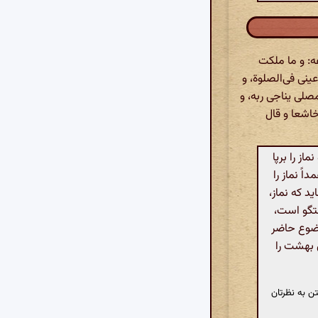
عه: و ما ملکت
عینی فی‌الصلوة، و
مصلی یناجی ربه، و
خاشعا و قال
ز را برپا
اً نماز را
ید که نماز،
تگو است،
خضوع حاضر
ش بهشت را
ن به نظرتان