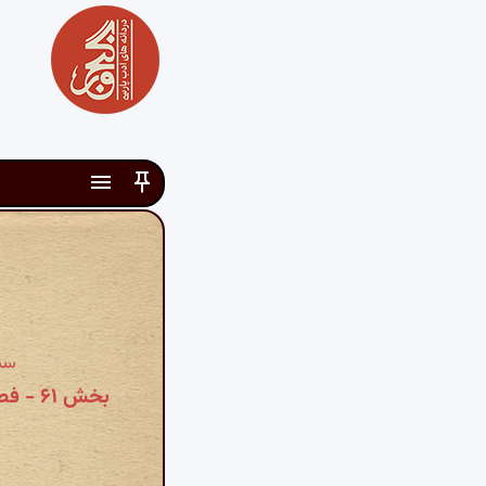
سن
بخش ۶۱ - فصل فی شرائط صلوة الخمس والمناجات والتضرّع والخشوع والوقار والدعاء