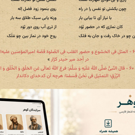
چون بکشتی تو نفس را در راه
روی بنمود زود فضل اِله
با نیاز آی تا بیابی بار
ورنه یابی سبک طلاق سه بار
کان نمازی که در حضور بُوَد
از تری آب روی دور بُوَد
ن چو در خاک رفت و جان به فلک
روح خود در نماز بین چو مَلَک
بخش ۶۲ - المثل فی الخشوع و حضور القلب فی الصّلوة قصّة امیرالمؤمنین علیه‌ا
در اُحد میر حیدر کرّار
»
بخش ۶۰ - قالَ النّبیُّ صَلَّی اللهُ عَلَیْهِ وَ سَلَّمَ: فرغ َاللهُ تَعالَی عَنِ الخلْقِ وَ الخُلْق وَ ا
الرِّزْقِ؛ التمثیل فی نَحْنُ قَسَمْنا: هرچه آن کدخدای دکاندار