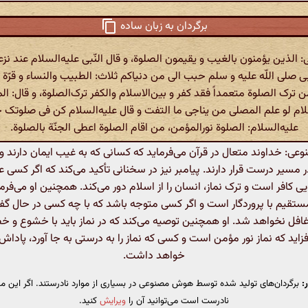
برگردان به زبان ساده
لی: الذین یؤمنون بالغیب و یقیمون الصلوة، و قال النّبی علیه‌السلام عند نز
ّبی صلی اللّه علیه و سلم حبب الی من دنیاکم ثلاث: الطبیب والنساء و قرّة 
ن ترک الصلوة متعمداً فقد کفر و بین‌الاسلام والکفر ترک‌الصلوة، و قال: ال
لام لو علم المصلی من یناجی ما التفت و قال علیه‌السلام کن فی صلوتک 
علیه‌السلام: الصلوة نورالمؤمن، من اقام الصلوة اعطی الجنّة بالصلوة.
: خداوند متعال در قرآن می‌فرماید که کسانی که به غیب ایمان دارند و نما
ر مسیر درست قرار دارند. پیامبر نیز در سخنانی تأکید می‌کند که اگر کسی عمد
ی کافر است و ترک نماز، انسان را از اسلام دور می‌کند. همچنین او می‌فرما
ستقیم با پروردگار است و اگر کسی متوجه باشد که با چه کسی در حال گف
 غافل نخواهد شد. او همچنین توصیه می‌کند که در نماز باید با خشوع و 
زاید که نماز نور مؤمن است و کسی که نماز را به درستی به جا آورد، پادا
خواهد داشت.
:
برگردان‌های تولید شده توسط هوش مصنوعی در بسیاری از موارد نادرستند. اگر این مت
نادرست است می‌توانید آن را
ویرایش
کنید.