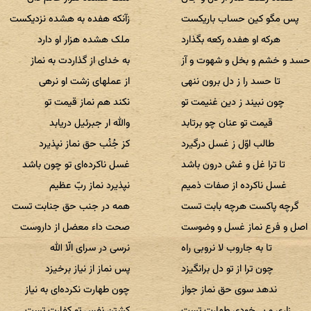
پس مگو کین حساب باریکست
زآنکه هفده به هشده نزدیکست
هرکه او هفده رکعه بگذارد
ملک هشده هزار او دارد
حسد و خشم و بخل و شهوت و آز
به خدای از گذاردت به نماز
تا حسد را ز دل برون ننهی
از عملهای زشت او نرهی
چون نبیند ز دین غنیمت تو
نکند هم نماز قیمت تو
قیمت تو عنان چو برتابد
والله ار جبرئیل دریابد
طالب اوّل ز غسل درگیرد
کز جُنُب حق نماز نپذیرد
تا ترا غل و غش درون باشد
غسل ناکرده‌ای تو چون باشد
غسل ناکرده از صفات ذمیم
نپذیرد نماز ربّ عظیم
گرچه پاکست هرچه بابت تست
همه در جنب حق جنابت تست
اصل و فرع نماز غسل و وضوست
صحت داء معضل از داروست
تا به جاروب لا نروبی راه
نرسی در سرای الّا الله
چون ترا از تو دل برانگیزد
پس نماز از نیاز برخیزد
ندهد سوی حق نماز جواز
چون طهارت نکرده‌ای به نیاز
زاری و بی‌خودی طهارت تست
کشتن نفس تو کفارت تست