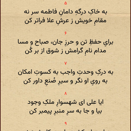
به خاکِ درگهِ دامانِ فاطمه سر نه
مقامِ خویش ز عرشِ علا فراتر کن
برایِ حفظِ تن و حرزِ جان، صباح و مسا
مدام نامِ گرامش ز شوق از بر کُن
به درکِ وحدتِ واجب به کسوتِ امکان
به رویِ او نگر و سیرِ صُنعِ داور کن
ایا علی‌ ای شهسوارِ ملکِ وجود
بیا و جا به سرِ منبرِ پیمبر کن