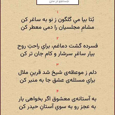
بُتا بیا میِ گلگون ز نو به ساغر کن
مشامِ مجلسیان را دمی معطر کن
فسرده گشت دماغم، برایِ راحتِ روح
بیار ساغرِ سرشار و کامِ جان تر کن
دلم ز موعظه‌ی شیخ شد قرینِ ملال
برایِ مسئله‌ی عشق جا به منبر کن
به آستانه‌ی معشوق اگر بخواهی بار
به عجز رو به سویِ آستانِ حیدر کن