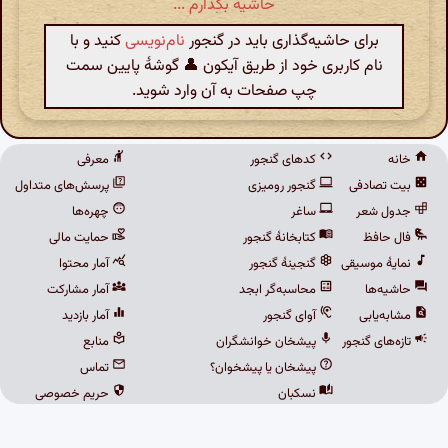
حاشیه بگذارم ...
برای حاشیه‌گذاری باید در گنجور
نام‌نویسی
کنید و با
نام کاربری خود از طریق آیکون 👤 گوشهٔ پایین سمت
چپ صفحات به آن وارد شوید.
خانه
کدهای گنجور
معرفی
بیت تصادفی
گنجور رومیزی
پرسش‌های متداول
جدول شعر
ساغر
چهره‌ها
فال حافظ
کتابخانهٔ گنجور
حمایت مالی
نمایهٔ موسیقی
گنجینهٔ گنجور
آمار محتوا
حاشیه‌ها
محاسبه‌گر ابجد
آمار مشارکت
مشابه‌یابی
آوای گنجور
آمار بازدید
تازه‌های گنجور
پیشخان خوانشگران
منابع
پیشخان یا پیشخوان؟
تماس
نسکبان
حریم خصوصی