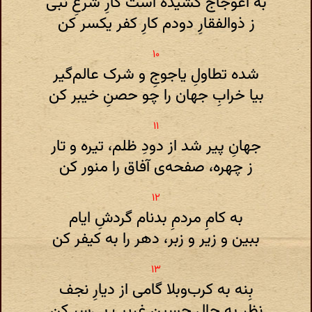
به اعوجاج کشیده است کارِ شرعِ نبی
ز ذوالفقارِ دودم کارِ کفر یکسر کن
شده تطاولِ یاجوجِ و شرک عالم‌گیر
بیا خرابِ جهان را چو حصنِ خیبر کن
جهانِ پیر شد از دودِ ظلم، تیره و تار
ز چهره، صفحه‌ی آفاق را منور کن
به کامِ مردمِ بدنام گردشِ ایام
ببین و زیر و زبر، دهر را به کیفر کن
بِنه به کرب‌وبلا گامی از دیارِ نجف
نظر به حالِ حسینِ غریبِ بی‌سر کن