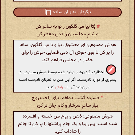
برگردان به زبان ساده
#
بُتا بیا میِ گلگون ز نو به ساغر کن
مشامِ مجلسیان را دمی معطر کن
هوش مصنوعی: ای معشوق، بیا و با می گلگون، ساغر
را پر کن تا بوی خوش آن دمی فضایی خوش را برای
حضار در مجلس فراهم کند.
اخطار:
برگردان‌های تولید شده توسط هوش مصنوعی در
بسیاری از موارد نادرستند. اگر این متن به نظرتان نادرست است
می‌توانید آن را
ویرایش
کنید.
#
فسرده گشت دماغم، برایِ راحتِ روح
بیار ساغرِ سرشار و کامِ جان تر کن
هوش مصنوعی: ذهن و روح من خسته و افسرده
شده است، پس بیا و یک جام پراشتها را پر کن تا جانم
را شاداب کنی.