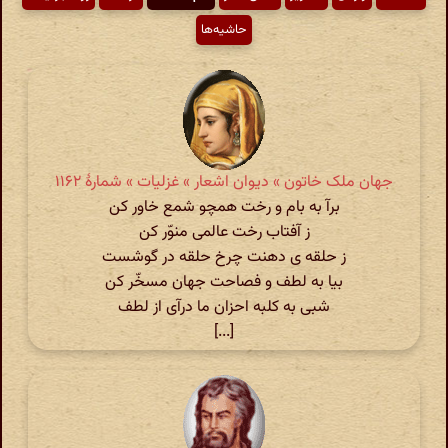
حاشیه‌ها
جهان ملک خاتون » دیوان اشعار » غزلیات » شمارهٔ ۱۱۶۲
برآ به بام و رخت همچو شمع خاور کن
ز آفتاب رخت عالمی منوّر کن
ز حلقه ی دهنت چرخ حلقه در گوشست
بیا به لطف و فصاحت جهان مسخّر کن
شبی به کلبه احزان ما درآی از لطف
[...]