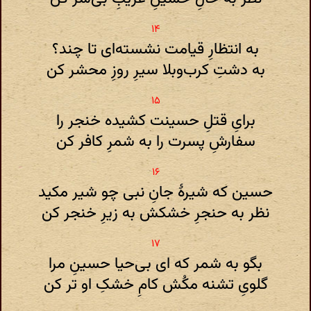
به انتظارِ قیامت نشسته‌ای تا چند؟
به دشتِ کرب‌وبلا سیرِ روزِ محشر کن
برایِ قتلِ حسینت کشیده خنجر را
سفارشِ پسرت را به شمرِ کافر کن
حسین که شیرهٔ جانِ نبی چو شیر مکید
نظر به حنجرِ خشکش به زیرِ خنجر کن
بگو به شمر که ای بی‌حیا حسینِ مرا
گلویِ تشنه مکُش کامِ خشکِ او تر کن