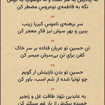
نگه به فاطمه‌ی نوعروسِ مضطر کن
سرِ برهنه‌ی ناموسِ کبریا زینب
ببین و بهرِ سرش نیز فکرِ معجر کن
تنِ حسینِ تو عریان فتاده بر سرِ خاک
کفن برایِ تنِ بی‌سرش میسر کن
حسینِ تو بدنِ نازنینش ار گویم
چو توتیا شده از سُمِ اسب، باور کن
به عابدین نبُوَد طاقتِ غل و زنجیر
خمیده پیکرش از بارِ غم سبکتر کن