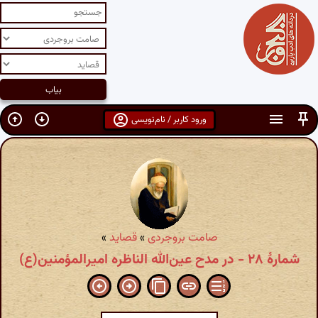
ورود کاربر / نام‌نویسی
صامت بروجردی
»
قصاید
»
شمارهٔ ۲۸ - در مدح عین‌الله الناظره امیرالمؤمنین(ع)