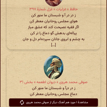
حافظ » غزلیات » غزل شمارهٔ ۳۹۷
ز در در آ و شبستان ما منور کن
هوای مجلس روحانیان معطر کن
اگر فقیه نصیحت کند که عشق مباز
پیاله‌ای بدهش گو دماغ را تر کن
به چشم و ابروی جانان سپرده‌ام دل و جان
[...]
صوفی محمد هروی » دیوان اطعمه » بخش ۳۱
ز در درآ و شبستان ما منور کن
دماغ مجلس روحانیان معطر کن
مشاهدهٔ ۱ مورد هم آهنگ دیگر از صوفی محمد هروی