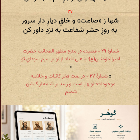
شها ز «صامت» و خلقِ دیارِ دارِ سرور
به روزِ حشر شفاعت به نزدِ داور کن
شمارهٔ ۲۹ - قصیده در مدح مظهر العجائب حضرت
امیرالمؤمنین(ع): یا علی افتاد از نو بر سرم سودایِ تو
»
«
شمارهٔ ۲۷ - در نعت فخر کائنات و خلاصه
موجودات: نوبهار است و رسد بر شامه از گلشن
شمیم