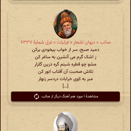
صائب » دیوان اشعار » غزلیات » غزل شمارهٔ ۶۳۳۷
دمید صبح، سر از خواب بیخودی برکن
ز اشک گرم می آتشین به ساغر کن
مشو چو قطره شبنم گره درین گلزار
تلاش صحبت آن آفتاب انور کن
مبر به کوی خرابات دردسر زنهار
[...]
مشاهدهٔ ۱ مورد هم آهنگ دیگر از صائب