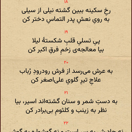
رخِ سکینه ببین گشته نیلی از سیلی
به رویِ نعشِ پدر التماسِ دختر کن
پیِ تسلیِ قلبِ شکستهٔ لیلا
بیا معالجه‌ی زخمِ فرقِ اکبر کن
به عرش می‌رسد از فرش رودرودِ رُباب
علاجِ تیرِ گلویِ علی‌اصغر کن
به دستِ شمر و سنان گشته‌اند اسیر، بیا
نظر به زینب و کلثومِ بی‌برادر کن
نه چادرش به سر است و نه گوشواره به گوش