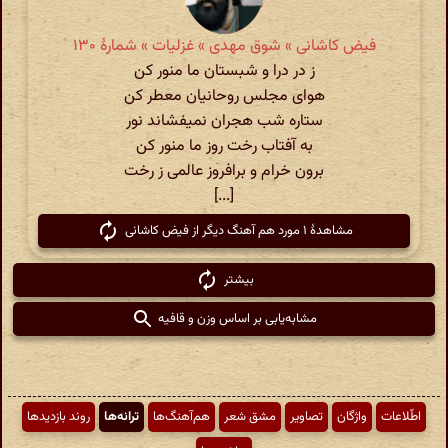
فیض کاشانی » شوق مهدی » غزلیات » شمارهٔ ۱۳۰
ز در درا و شبستان ما منور کن
هوای مجلس روحانیان معطر کن
ستاره شب هجران نمی‏فشاند نور
به آفتاب رخت روز ما منور کن
برون خرام و برافروز عالمی ز رخت
[...]
مشاهدهٔ ۱ مورد هم آهنگ دیگر از فیض کاشانی
بیشتر
مشابه‌یابی بر اساس وزن و قافیه
اطّلاعات
واژگان
تصاویر
مشق شعر
هم‌آهنگ‌ها
ترانه‌ها
روند بازدیدها