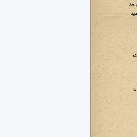
وعید
مید
اک
ان