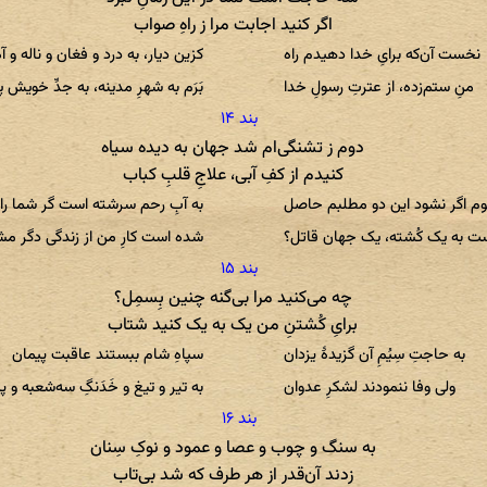
اگر کنید اجابت مرا ز راهِ صواب
نخست آن‌که برایِ خدا دهیدم راه
کزین دیار، به درد و فغان و ناله و آه
منِ ستم‌زده، از عترتِ رسولِ خدا
بَرَم به شهرِ مدینه، به جدِّ خویش پ
دوم ز تشنگی‌ام شد جهان به دیده سیاه
کنیدم از کفِ آبی، علاجِ قلبِ کباب
م اگر نشود این دو مطلبم حاصل
به آبِ رحم سرشته است گر شما را 
ست به یک کُشته، یک جهان قاتل؟
شده است کارِ من از زندگی دگر م
چه می‌کنید مرا بی‌گنه چنین بِسمِل؟
برایِ کُشتنِ من یک به یک کنید شتاب
به حاجتِ سِیُمِ آن گزیدهٔ یزدان
سپاهِ شام ببستند عاقبت پیمان
ولی وفا ننمودند لشکرِ عدوان
به تیر و تیغ و خَدَنگِ سه‌شعبه و پ
به سنگ و چوب و عصا و عمود و نوکِ سِنان
زدند آن‌قدر از هر طرف که شد بی‌تاب