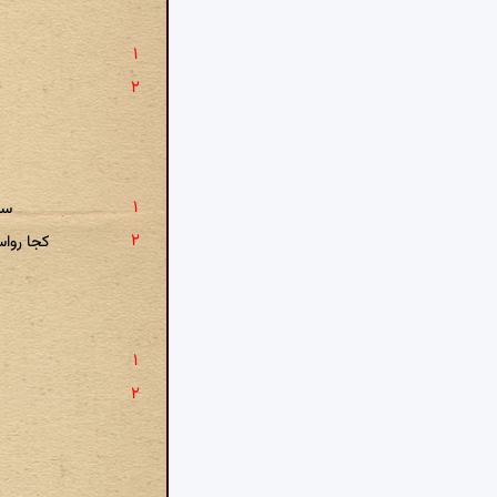
سو
کجا روا