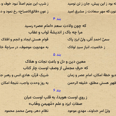
ه بود ز این پیش، جان ز تن نومید
ز شربِ این مِیَم اصلاً نبود خوف و 
نون که مهرِ سعادت ز مشرقِ امید
ز عونِ «فالق‌الاصباح» رخ نمود و د
که چون ولادتِ سعدِ «امامِ عصر» رسید
مرا چه باک ز اندیشهٔ ثواب و عقاب
سمیِّ احمدِ اُمّی، ولیِّ ایزدِ پاک
قوامِ هستیِ ایجاد و انجم و افلاک
ز خاتمیت، انبازِ سیدِ لولاک
به مهدویتِ موصوف، در سراچهٔ خ
معینِ دین و دل و باعثِ نجات و هلاک
که حرفِ مجملی از وصفِ اوست چار کتاب
یوِ خطهٔ امکان، امامِ عصر و زمان
شریکِ قرآن، هادیِ انس و رهبرِ ج
هورِ هستیِ مطلق، خلیفه الرحمن
به روزِ وحدتِ واجب، نتیجهٔ امکان
ز رویِ اوست هویدا، به قلبِ اوست عیان
صفاتِ ایزد و علمِ «مُهیمنِ وهّاب»
ولیِّ امرِ خداوند، مهدیِ موعود
نظامِ دهر، وصیِّ محمدِ محمود