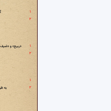
گ
خ
«ربیع» و «صَیف
ک
چ
به ظن