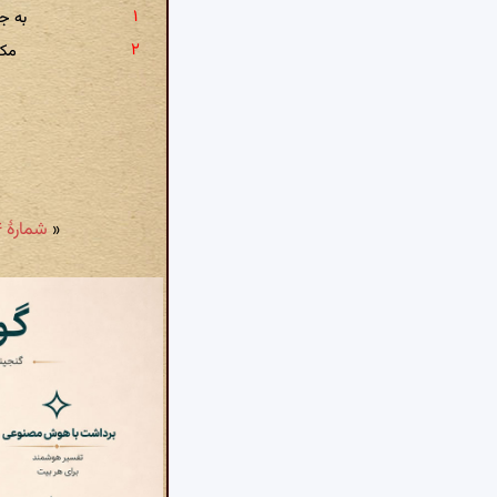
به جا
مکا
«
شمارهٔ ۴ - در مدح حضرتِ امیرالمؤمنین (ع): مهِ شعبان گذشت و گشت عیان