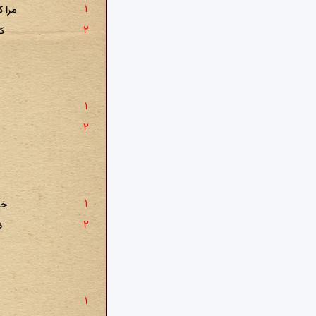
مرا ک
ک
خد
ظ