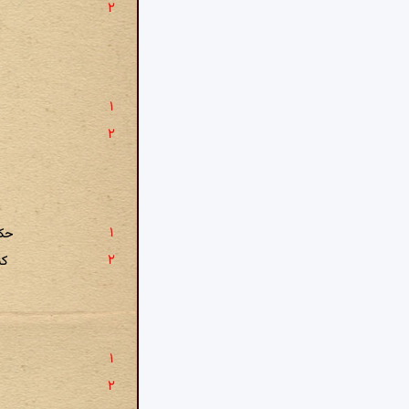
حکی
کن