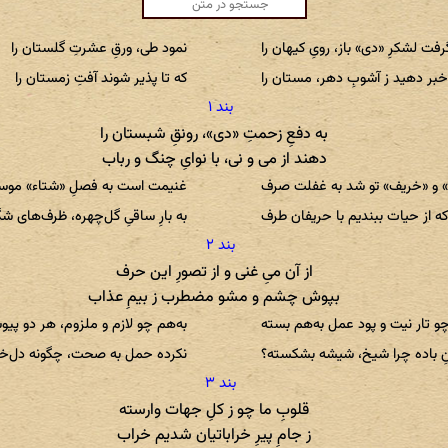
رفت لشکرِ «دی» باز، رویِ کیهان را
نمود طی، ورقِ عشرتِ گلستان را
بر دهید ز آشوبِ دهر، مستان را
که تا پذیر شوند آفتِ زمستان را
به دفعِ زحمتِ «دی»، رونقِ شبستان را
دهند از می و نی، با نوایِ چنگ و رباب
» و «خریف» تو شد به غفلت صرف
غنیمت است به فصلِ «شتاء» موسم
ه از حیات ببندیم با حریفان طرف
به بارِ ساقیِ گل‌چهره، ظرف‌های ش
از آن میِ غنی و از تصورِ این حرف
بپوش چشم و مشو مضطرب ز بیمِ عذاب
و تار نیت و پود عمل به‌هم بسته
به‌هم چو لازم و ملزوم، هر دو پیو
ِ باده چرا شیخ، شیشه بشکسته؟
نکرده حمل به صحت، چگونه دل‌خ
قلوبِ ما چو ز کلِ جهات وارسته
ز جامِ پیرِ خراباتیان شدیم خراب