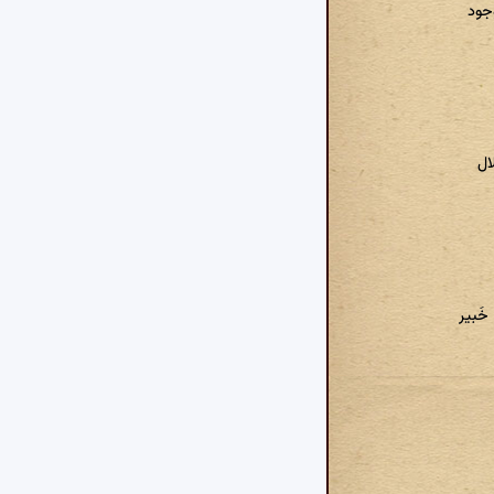
جود
ال
خَبیر