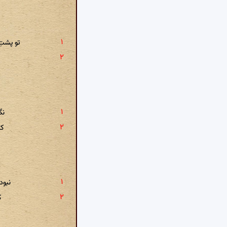
تو پشتِ
نگ
کن
نبود
ک