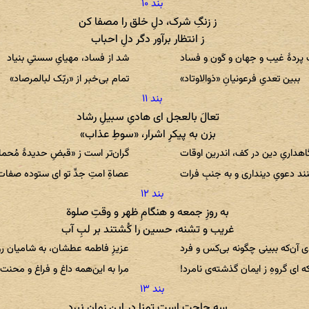
ز زنگِ شرک، دلِ خلق را مصفا کن
ز انتظار برآور دگر دلِ احباب
 پردهٔ غیب و جهان و کَون و فساد
شد از فساد، مهیایِ سستیِ بنیاد
ببین تعدیِ فرعونیانِ «ذوالاوتاد»
تمام بی‌خبر از «ربّک لبالمرصاد»
تعالَ بالعجل ای هادیِ سبیلِ رشاد
بزن به پیکرِ اشرار، «سوطِ عذاب»
اهداریِ دین در کف، اندرین اوقات
گران‌تر است ز «قبضِ حدیدهٔ مُحم
ند دعویِ دینداری و به جنبِ فرات
عصاةِ امتِ جدِّ تو ای ستوده صفات
به روزِ جمعه و هنگامِ ظهر و وقتِ صلوة
غریب و تشنه، حسین را کُشتند بر لبِ آب
ی آن‌که ببینی چگونه بی‌کس و فرد
عزیزِ فاطمه عطشان، به شامیان رو
ه ای گروهِ ز ایمان‌ گذشته‌ی نامرد!
مرا به این‌همه داغ و فراغ و محنت 
سه حاجت است تمنا در این زمانِ نبرد