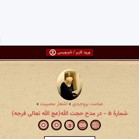
ورود کاربر / نام‌نویسی
صامت بروجردی
»
اشعار مصیبت
»
شمارهٔ ۵ - در مدح حجت الله(عج الله تعالی فرجه)