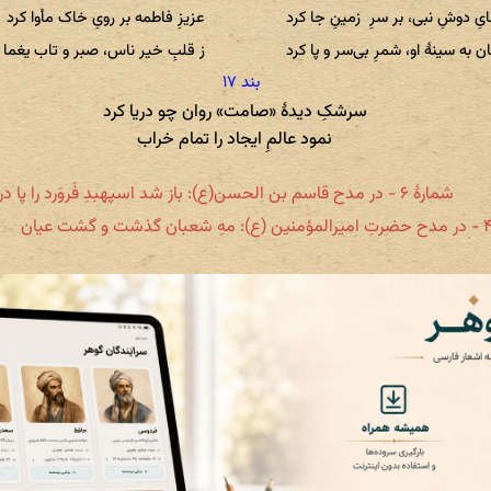
یِ دوشِ نبی، بر سرِ زمینِ جا کرد
عزیزِ فاطمه بر رویِ خاک مأوا کرد
ن به سینهٔ او، شمرِ بی‌سر و پا کرد
ز قلبِ خیر ناس، صبر و تاب یغما 
سرشکِ دیدهٔ «صامت» روان چو دریا کرد
نمود عالمِ ایجاد را تمام خراب
شمارهٔ ۶ - در مدح قاسم بن الحسن(ع): باز شد اسپهبدِ فَروَرد را پا در رکیب