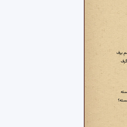
ِ برف
گرف
سته
سته؟