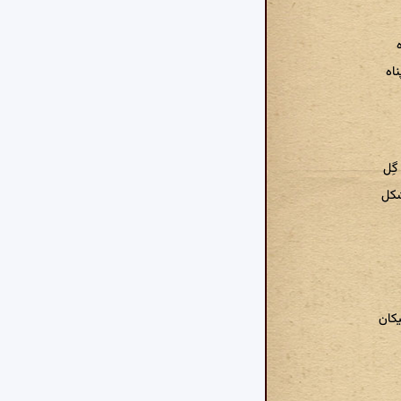
ناه
گِل
شکل
یکان