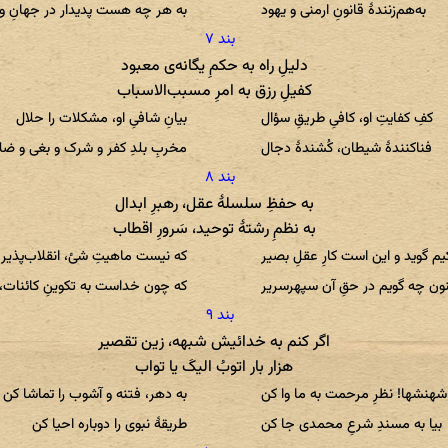
به‌هم‌زنندهٔ قانونِ ارمنی و یهود
به هر چه هست پدیدار در جهانِ و
دلیلِ راه به حکمِ یگانه‌ی معبود
کفیلِ رزق به امرِ مسبب‌الاسباب
کفِ کفایتِ او، کافیِ طریقِ سؤال
بیانِ شافیِ او، مشکلات را حلال
فناکنندهٔ شیطان، کُشندهٔ دجال
مخربِ بلدِ کفر و شرک و بغی و ضل
به حفظِ سلسلهٔ عقل، رهبرِ ابدال
به نظمِ رشتهٔ توحید، سَرورِ اقطاب
م گوید و این است کارِ عقلِ بصیر
که نیست ماهیتِ شئ، انقلاب‌پذیر
ون چه گویم در حقِ آن سپهر‌سریر
که چون خداست به تکوینِ کائنات، 
اگر کنم به خدائیش شبهه، زین تقصیر
هزار بار اتوبُ الیکَ یا تواب
شهنشها! نظرِ مرحمت به ما وا کن
به دهر، فتنه و آشوب را تماشا کن
بیا به مسندِ شرعِ محمدی جا کن
طریقهٔ نبوی را دوباره احیا کن