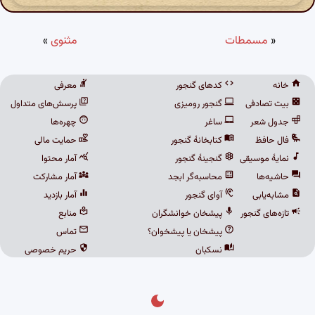
«
مسمطات
مثنوی
»
خانه
کدهای گنجور
معرفی
بیت تصادفی
گنجور رومیزی
پرسش‌های متداول
جدول شعر
ساغر
چهره‌ها
فال حافظ
کتابخانهٔ گنجور
حمایت مالی
نمایهٔ موسیقی
گنجینهٔ گنجور
آمار محتوا
حاشیه‌ها
محاسبه‌گر ابجد
آمار مشارکت
مشابه‌یابی
آوای گنجور
آمار بازدید
تازه‌های گنجور
پیشخان خوانشگران
منابع
پیشخان یا پیشخوان؟
تماس
نسکبان
حریم خصوصی