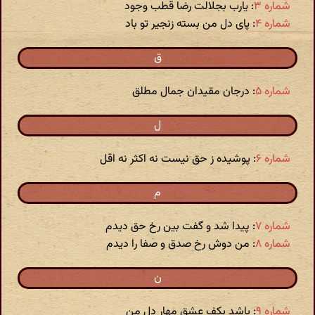
شماره ۳
: یارب بجلالت رضا قطب وجود
شماره ۴
: پای دل من بسته زنجیر تو باد
ق
شماره ۵
: درجان مقیدان جمال مطلق
ل
شماره ۶
: پوشیده ز حق نیست نه اکثر نه اقل
م
شماره ۷
: پیدا شد و گفت بین رخ حق دیدم
شماره ۸
: من دوش رخ صدق و صفا را دیدم
ن
شماره ۹
: باشد بکف عشق مهار دل من