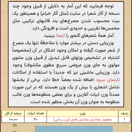
توجه فرمایید که این آمار به دلایلی از قبیل وجود چند
نسخه از آثار شعرا در سایت (مثل آثار خیام) و همینطور یک
بیت محسوب شدن مصرع‌های بند قالبهای ترکیبی مثل
مخمس‌ها تقریبی و حدودی است و افزونگی دارد.
آمار همهٔ شعرهای گنجور را
اینجا
ببینید.
وزن‌یابی دستی در بیشتر موارد با ملاحظهٔ تنها یک مصرع
از شعر صورت گرفته و امکان وجود اشکال در آن (مخصوصاً
اشتباه در تشخیص وزنهای قابل تبدیل از قبیل وزن مثنوی
مولوی به جای وزن عروضی سریع مطوی مکشوف) وجود
دارد. وزن‌یابی ماشینی نیز که جدیداً با استفاده از امکانات
تارنمای سرود
اضافه شده بعضاً خطا دارد. برخی از بخشها
شامل اشعاری با بیش از یک وزن هستند که در این صورت
عمدتاً وزن ابیات آغازین و برای بعضی منظومه‌ها وزن غالب
منظومه به عنوان وزن آن بخش منظور شده است.
ردیف
وزن
تعداد ابیات
درصد از کل
۱
مفعول مفاعیل مفاعیل فعل (وزن رباعی)
۳۰
۱۰۰٫۰۰