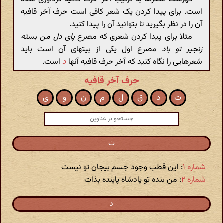
است. برای پیدا کردن یک شعر کافی است حرف آخر قافیه
آن را در نظر بگیرید تا بتوانید آن را پیدا کنید.
مثلا برای پیدا کردن شعری که مصرع
پای دل من بسته
زنجیر تو باد
مصرع اول یکی از بیتهای آن است باید
شعرهایی را نگاه کنید که آخر حرف قافیه آنها
د
است.
حرف آخر قافیه
ت
د
ق
ل
م
ن
و
ی
ت
شماره ۱
: این قطب وجود جسم بیجان تو نیست
شماره ۲
: من بنده تو پادشاه پاینده بذات
د