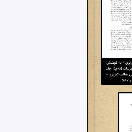
ریزی - به کوشش
زلیات (ذ-م)، جلد
 صائب تبریزی -
۵۸