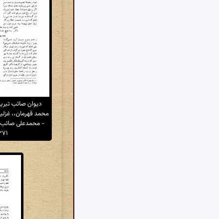
دیوان صائب تبر
محمد قهرمان،، غزلیا
- محمدعلی صائب ت
۳۷۱