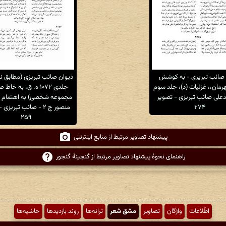
 صائب تبریزی - به کوشش
دیوان صائب تبریزی (مطابق 
مان،، غزلیات (د)، جلد سوم
جلدی ۱۰۷۲ ه. ق، به خاط
علی صائب تبریزی - تصویر
مجموعه شخصی) به اهتمام ج
۲۷۴
منصور ج ۲ - صائب تبریز
۲۵۹
پیشنهاد تصاویر مرتبط از منابع اینترنتی
راهنمای نحوهٔ پیشنهاد تصاویر مرتبط از گنجینهٔ گنجور
اطّلاعات
واژگان
تصاویر
مشق شعر
ترانه‌ها
روند بازدیدها
حاشیه‌ها