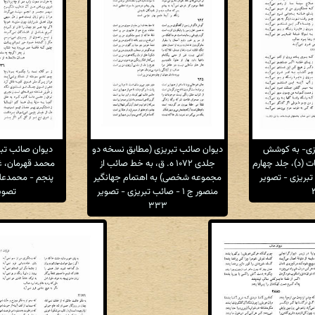
یزی- به کوشش
دیوان صائب تبریزی (مطابق نسخه دو
دیوان صائب تب
ت (د)، جلد چهارم
جلدی ۱۰۷۲ ه. ق، به خط صائب از
محمد قهرمان، غ
بریزی - تصویر
مجموعه شخصی) به اهتمام جهانگیر
پنجم - محمدعلی
منصور ج ۱ - صائب تبریزی - تصویر
تصویر ۷
۳۳۳