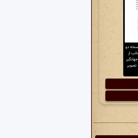
نسخه دو
 صائب از
هانگیر
ی - تصویر