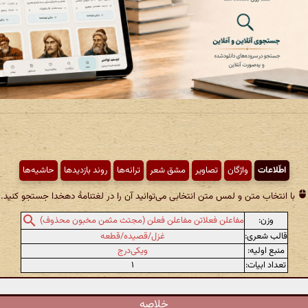
اطّلاعات
واژگان
تصاویر
مشق شعر
ترانه‌ها
روند بازدیدها
حاشیه‌ها
با انتخاب متن و لمس متن انتخابی می‌توانید آن را در لغتنامهٔ دهخدا جستجو کنید.
وزن:
مفاعلن فعلاتن مفاعلن فعلن (مجتث مثمن مخبون محذوف)
قالب شعری:
غزل/قصیده/قطعه
منبع اولیه:
ویکی‌درج
تعداد ابیات:
۱
خلاصه