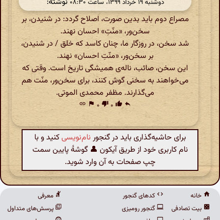
نوشته:
دوشنبه ۱۹ خرداد ۱۳۹۹، ساعت ۰۸:۳۰
مصراع دوم باید بدین صورت، اصلاح گردد: در شنیدن، بر
سخن‌ور، «منّتِ» احسان نهند.
شد سخن، در روزگار ما، چنان کاسد که خلق / در شنیدن،
بر سخن‌ور، «منّتِ احسان» نهند.
این سخن، صائب، ناله‌ی همیشگی تاریخ است. وقتی که
می‌خواهند به سخنی گوش کنند، برای سخن‌ور، منّت هم
می‌گذارند. مظفر محمدی الموتی.
link
flag
۰
thumb_down
۰
thumb_up
reply
برای حاشیه‌گذاری باید در گنجور
نام‌نویسی
کنید و با
نام کاربری خود از طریق آیکون 👤 گوشهٔ پایین سمت
چپ صفحات به آن وارد شوید.
خانه
کدهای گنجور
معرفی
بیت تصادفی
گنجور رومیزی
پرسش‌های متداول