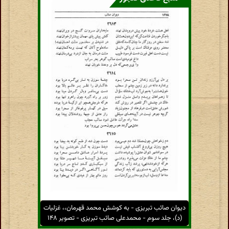
دیوان صائب تبریزی - به کوشش محمد قهرمان،، غزلیات
(د)، جلد سوم - محمدعلی صائب تبریزی - تصویر ۱۴۸