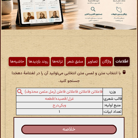
اطّلاعات
واژگان
تصاویر
مشق شعر
ترانه‌ها
روند بازدیدها
حاشیه‌ها
با انتخاب متن و لمس متن انتخابی می‌توانید آن را در لغتنامهٔ دهخدا
جستجو کنید.
وزن:
فاعلاتن فاعلاتن فاعلاتن فاعلن (رمل مثمن محذوف)
قالب شعری:
غزل/قصیده/قطعه
منبع اولیه:
ویکی‌درج
تعداد ابیات:
۱
خلاصه