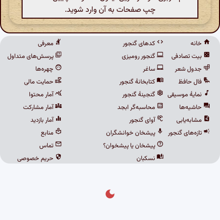
چپ صفحات به آن وارد شوید.
خانه
کدهای گنجور
معرفی
بیت تصادفی
گنجور رومیزی
پرسش‌های متداول
جدول شعر
ساغر
چهره‌ها
فال حافظ
کتابخانهٔ گنجور
حمایت مالی
نمایهٔ موسیقی
گنجینهٔ گنجور
آمار محتوا
حاشیه‌ها
محاسبه‌گر ابجد
آمار مشارکت
مشابه‌یابی
آوای گنجور
آمار بازدید
تازه‌های گنجور
پیشخان خوانشگران
منابع
پیشخان یا پیشخوان؟
تماس
نسکبان
حریم خصوصی