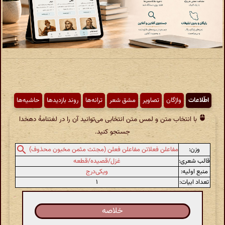
اطّلاعات
واژگان
تصاویر
مشق شعر
ترانه‌ها
روند بازدیدها
حاشیه‌ها
با انتخاب متن و لمس متن انتخابی می‌توانید آن را در لغتنامهٔ دهخدا
جستجو کنید.
وزن:
مفاعلن فعلاتن مفاعلن فعلن (مجتث مثمن مخبون محذوف)
قالب شعری:
غزل/قصیده/قطعه
منبع اولیه:
ویکی‌درج
تعداد ابیات:
۱
خلاصه