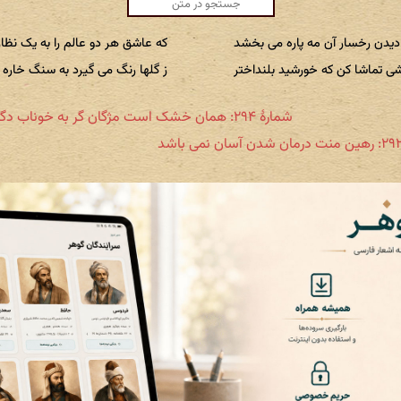
یدن رخسار آن مه پاره می بخشد
که عاشق هر دو عالم را به یک نظ
 تماشا کن که خورشید بلنداختر
ز گلها رنگ می گیرد به سنگ خاره
شمارهٔ ۲۹۴: همان خشک است مژگان گر به خوناب دگر غلتد