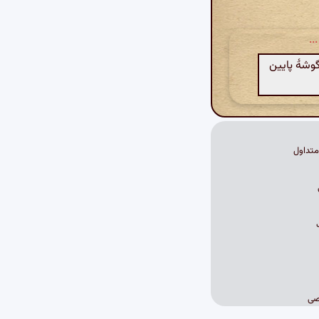
..
گوشهٔ پایین
تداول
صی