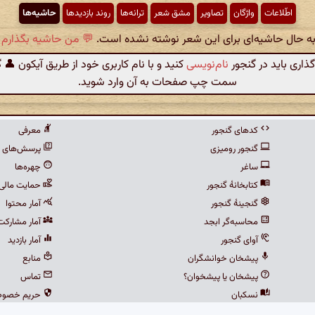
اطّلاعات
واژگان
تصاویر
مشق شعر
ترانه‌ها
روند بازدیدها
حاشیه‌ها
 به حال حاشیه‌ای برای این شعر نوشته نشده است.
💬 من حاشیه بگذارم .
گذاری باید در گنجور
نام‌نویسی
کنید و با نام کاربری خود از طریق آیکون 👤 
سمت چپ صفحات به آن وارد شوید.
کدهای گنجور
معرفی
گنجور رومیزی
پرسش‌های م
ساغر
چهره‌ها
کتابخانهٔ گنجور
حمایت مالی
گنجینهٔ گنجور
آمار محتوا
محاسبه‌گر ابجد
آمار مشارکت
آوای گنجور
آمار بازدید
پیشخان خوانشگران
منابع
پیشخان یا پیشخوان؟
تماس
نسکبان
حریم خصو