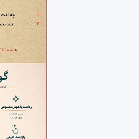
چه لذت د
غلط بخشی
«
شمارهٔ ۲۹۲: رهین منت درمان شدن آسان نمی باشد