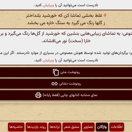
نادرست است می‌توانید آن را
ویرایش
کنید.
#
غلط بخشی تماشا کن که خورشید بلنداختر
ز گلها رنگ می گیرد به سنگ خاره می بخشد
: به تماشای زیبایی‌هایی بنشین که خورشید از گل‌ها رنگ می‌گیرد و ب
خارا (سخت) نور می‌افشاند.
:
برگردان‌های تولید شده توسط هوش مصنوعی در بسیاری از موارد نادرستند. اگر این مت
نادرست است می‌توانید آن را
ویرایش
کنید.
رونوشت متن
رونوشت نشانی
نمای مشابه کتابهای چاپی (فقط رایانه)
اطّلاعات
واژگان
تصاویر
مشق شعر
ترانه‌ها
روند بازدیدها
حاشیه‌ها