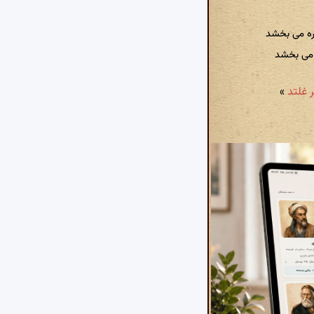
اره می بخشد
 می بخشد
»