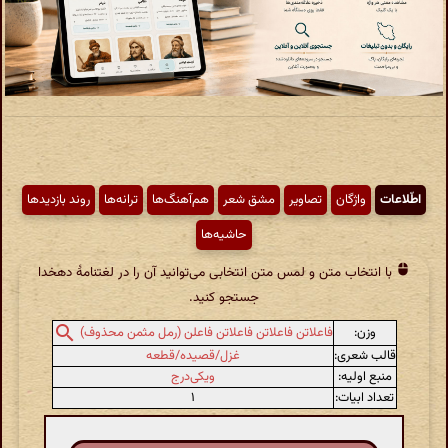
اطّلاعات
واژگان
تصاویر
مشق شعر
هم‌آهنگ‌ها
ترانه‌ها
روند بازدیدها
حاشیه‌ها
با انتخاب متن و لمس متن انتخابی می‌توانید آن را در لغتنامهٔ دهخدا
جستجو کنید.
وزن:
فاعلاتن فاعلاتن فاعلاتن فاعلن (رمل مثمن محذوف)
قالب شعری:
غزل/قصیده/قطعه
منبع اولیه:
ویکی‌درج
تعداد ابیات:
۱