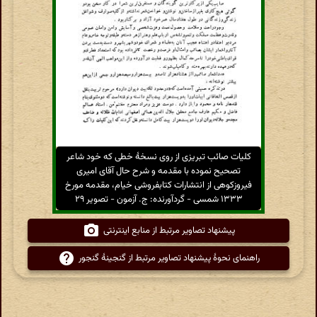
کلیات صائب تبریزی از روی نسخهٔ خطی که خود شاعر
تصحیح نموده با مقدمه و شرح حال آقای امیری
فیروزکوهی از انتشارات کتابفروشی خیام، مقدمه مورخ
۱۳۳۳ شمسی - گردآورنده: ج. آزمون - تصویر ۲۹
پیشنهاد تصاویر مرتبط از منابع اینترنتی
راهنمای نحوهٔ پیشنهاد تصاویر مرتبط از گنجینهٔ گنجور