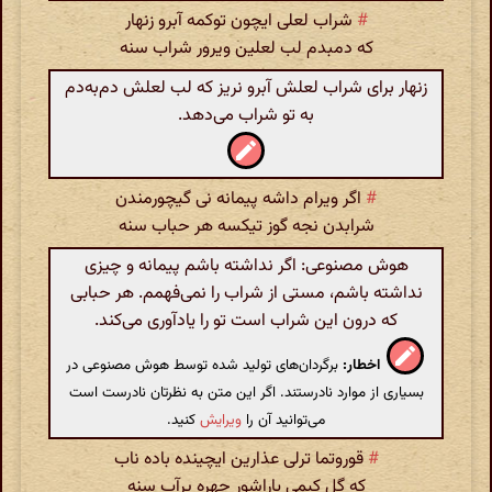
#
شراب لعلی ایچون توکمه آبرو زنهار
که دمبدم لب لعلین ویرور شراب سنه
زنهار برای شراب لعلش آبرو نریز که لب لعلش دم‌به‌دم
به تو شراب می‌دهد.
#
اگر ویرام داشه پیمانه نی گیچورمندن
شرابدن نجه گوز تیکسه هر حباب سنه
هوش مصنوعی: اگر نداشته باشم پیمانه و چیزی
نداشته باشم، مستی از شراب را نمی‌فهمم. هر حبابی
که درون این شراب است تو را یادآوری می‌کند.
اخطار:
برگردان‌های تولید شده توسط هوش مصنوعی در
بسیاری از موارد نادرستند. اگر این متن به نظرتان نادرست است
می‌توانید آن را
ویرایش
کنید.
#
قوروتما ترلی عذارین ایچینده باده ناب
که گل کیمی یاراشور چهره پرآب سنه