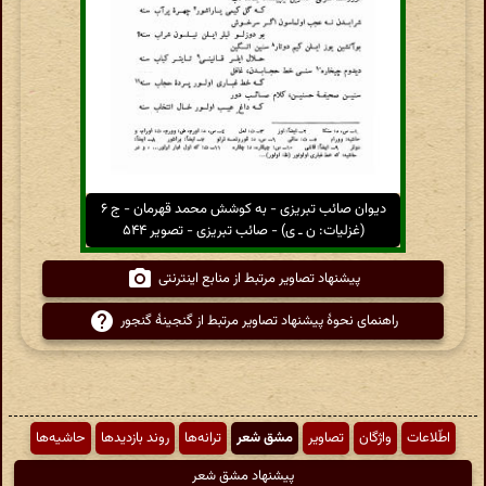
دیوان صائب تبریزی - به کوشش محمد قهرمان - ج ۶
(غزلیات: ن ـ ی) - صائب تبریزی - تصویر ۵۴۴
پیشنهاد تصاویر مرتبط از منابع اینترنتی
راهنمای نحوهٔ پیشنهاد تصاویر مرتبط از گنجینهٔ گنجور
اطّلاعات
واژگان
تصاویر
مشق شعر
ترانه‌ها
روند بازدیدها
حاشیه‌ها
پیشنهاد مشق شعر