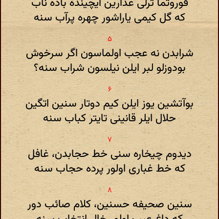
قوروتما ترلی عذارین ایچینده باده ناب
که گل کیمی یاراشور چهره پرآب سنه
شرابدن نه عجب اولماسون اگر سرخوش
بودوزلو لبر ایلن نیلسون شراب سنه؟
بوآتشین یوز ایلن کیم دوتار سنین اتگین
حلال ایلر قانینی تایتر کباب سنه
دیدوم چیخاره سنی خط حجابدن، غافل
که خط غباری اولور پرده حجاب سنه
سنین صحیفه حسنین، کلام صائب دور