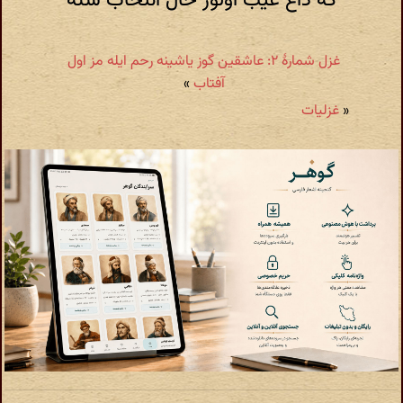
که داغ عیب اولور خال انتخاب سنه
غزل شمارهٔ ۲: عاشقین گوز یاشینه رحم ایله مز اول
آفتاب
»
«
غزلیات