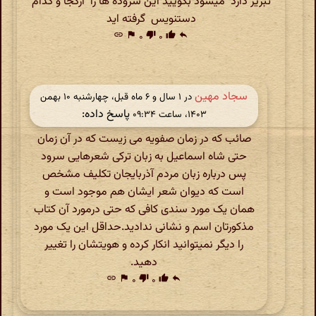
تبریز دارد میشود بگویید این سروده ها را ازکجا و کدام
دستنویس گرفته اید
link
flag
۰
thumb_down
۰
thumb_up
reply
سجاد مهین
در ‫۱ سال و ۶ ماه قبل، چهارشنبه ۱۰ بهمن
پاسخ داده:
۱۴۰۳، ساعت ۰۹:۳۴
صائب که در زمان صفویه می زیست که در آن زمان
حتی شاه اسماعیل به زبان ترکی شعرهایی سرود
پس درباره زبان مردم آذربایجان تکلیف مشخص
است که دیوان شعر ایشان هم موجود است و
همان یک مورد سندی کافی که حتی درمورد آن کتاب
مذکورتان اسم و نشانی ندادید.حداقل این یک مورد
را دیگر نمیتوانید انکار کرده و هویتشان را تغییر
دهید.
link
flag
۰
thumb_down
۰
thumb_up
reply