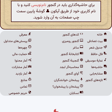
برای حاشیه‌گذاری باید در گنجور
نام‌نویسی
کنید و با
نام کاربری خود از طریق آیکون 👤 گوشهٔ پایین سمت
چپ صفحات به آن وارد شوید.
خانه
کدهای گنجور
معرفی
بیت تصادفی
گنجور رومیزی
پرسش‌های متداول
جدول شعر
ساغر
چهره‌ها
فال حافظ
کتابخانهٔ گنجور
حمایت مالی
نمایهٔ موسیقی
گنجینهٔ گنجور
آمار محتوا
حاشیه‌ها
محاسبه‌گر ابجد
آمار مشارکت
مشابه‌یابی
آوای گنجور
آمار بازدید
تازه‌های گنجور
پیشخان خوانشگران
منابع
پیشخان یا پیشخوان؟
تماس
نسکبان
حریم خصوصی