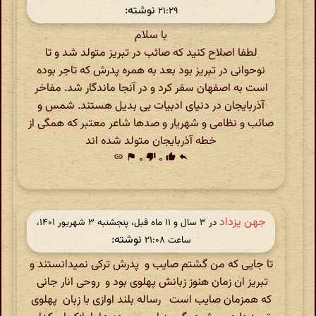
نوشته:
۲۱:۲۹
با سلام
لطفا اصلاح کنید که صائب در تبریز متولد شد و تا
نوحوانی در تبریز بود بعد به همره پدرش که تاجر بوده
است به اصفهان سفر کرد و در آنجا ماندگار شد. مفاخر
آذربایجان در دنیای ادبیات بی بدیل هستند. شمس و
صائب و نظامی و شهریار و صدها شاعر معتبر که همگی از
خطه آذربایجان متولد شده اند
link
flag
۰
thumb_down
۰
thumb_up
reply
جهن یزداد
در ‫۳ سال و ۱۱ ماه قبل، پنجشنبه ۳ شهریور ۱۴۰۱،
نوشته:
ساعت ۲۱:۰۸
تا جایی که من گشتم صایب و پدرش ترکی نمیدانستند و
تبریز ان زمان هنوز زبانش پهلوی بود و روحی انار جانی
که همزمان صایب است رساله بلند اوازی با زبان پهلوی