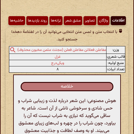
اطّلاعات
واژگان
تصاویر
مشق شعر
ترانه‌ها
روند بازدیدها
حاشیه‌ها
با انتخاب متن و لمس متن انتخابی می‌توانید آن را در لغتنامهٔ دهخدا
جستجو کنید.
وزن:
مفاعلن فعلاتن مفاعلن فعلن (مجتث مثمن مخبون محذوف)
قالب شعری:
غزل
منبع اولیه:
ویکی‌درج
تعداد ابیات:
۸
خلاصه
هوش مصنوعی: این شعر درباره لذت و زیبایی شراب و
حس شادی و سرخوشی ناشی از آن است. شاعر به
ساقی می‌گوید که نیازی به شراب نیست که آن را
بیاورد، چون شراب را در چهره و لب‌های زیبای معشوق
می‌بیند. او به وصف لطافت و جذابیت معشوق