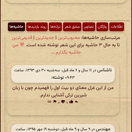
اطّلاعات
واژگان
تصاویر
مشق شعر
ترانه‌ها
روند بازدیدها
حاشیه‌ها
مرتب‌سازی حاشیه‌ها:
محبوب‌ترین
|
جدیدترین
|
قدیمی‌ترین
تا به حال ۳ حاشیه برای این شعر نوشته شده است.
💬 من
حاشیه بگذارم ...
ناشناس
در ‫۱۱ سال و ۶ ماه قبل، سه‌شنبه ۳۰ دی ۱۳۹۳، ساعت
نوشته:
۰۹:۴۳
من از این غزل معنای دو بیت اول را فهمیدم چون با زبان
شیرین ترکی آشنایی ندارم.
link
flag
۰
thumb_down
۰
thumb_up
reply
مهندس
در ‫۹ سال و ۹ ماه قبل، دوشنبه ۱۹ مهر ۱۳۹۵، ساعت