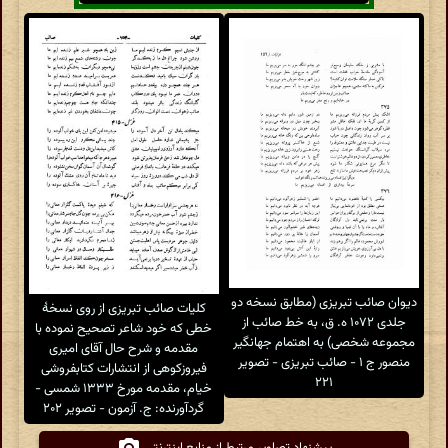
دیوان صائب تبریزی (مطابق نسخه دو
کلیات صائب تبریزی از روی نسخهٔ
جلدی ۱۰۷۲ ه. ق، به خط صائب از
خطی که خود شاعر تصحیح نموده با
مجموعه شخصی) به اهتمام جهانگیر
مقدمه و شرح حال آقای امیری
منصور ج ۱ - صائب تبریزی - تصویر
فیروزکوهی از انتشارات کتابفروشی
۲۲۱
خیام، مقدمه مورخ ۱۳۳۳ شمسی -
گردآورنده: ج. آزمون - تصویر ۲۰۲