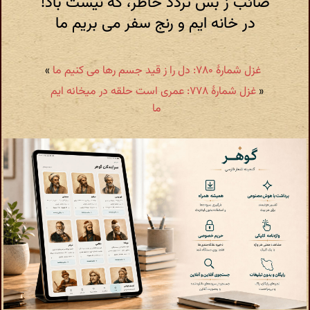
صائب ز بس تردد خاطر، که نیست باد!
در خانه ایم و رنج سفر می بریم ما
غزل شمارهٔ ۷۸۰: دل را ز قید جسم رها می کنیم ما
»
«
غزل شمارهٔ ۷۷۸: عمری است حلقه در میخانه ایم
ما