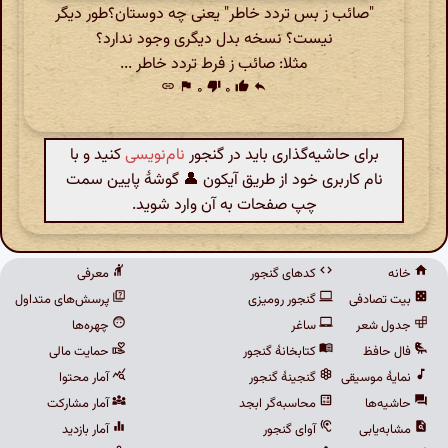
"صائب ز بس تردد خاطر" یعنی چه دوستان؟طور دیگر
نیست؟ نسخه بدل دیگری وجود ندارد؟
مثلا: صائب ز فرط تردد خاطر ...
link
flag
۰
thumb_down
۰
thumb_up
reply
برای حاشیه‌گذاری باید در گنجور
نام‌نویسی
کنید و با
نام کاربری خود از طریق آیکون 👤 گوشهٔ پایین سمت
چپ صفحات به آن وارد شوید.
خانه
کدهای گنجور
معرفی
بیت تصادفی
گنجور رومیزی
پرسش‌های متداول
جدول شعر
ساغر
چهره‌ها
فال حافظ
کتابخانهٔ گنجور
حمایت مالی
نمایهٔ موسیقی
گنجینهٔ گنجور
آمار محتوا
حاشیه‌ها
محاسبه‌گر ابجد
آمار مشارکت
مشابه‌یابی
آوای گنجور
آمار بازدید