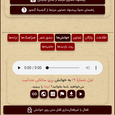
پیشنهاد تصاویر مرتبط از منابع اینترنتی
راهنمای نحوهٔ پیشنهاد تصاویر مرتبط از گنجینهٔ گنجور
اطّلاعات
واژگان
تصاویر
خوانش‌ها
مشق شعر
هم‌آهنگ‌ها
ترانه‌ها
روند بازدیدها
حاشیه‌ها
غزل شمارهٔ ۱۹
به خوانش
پری ساتکنی عندلیب
می‌خواهید شما بخوانید؟
اینجا
را ببینید.
فعال یا غیرفعال‌سازی قفل متن روی خوانش