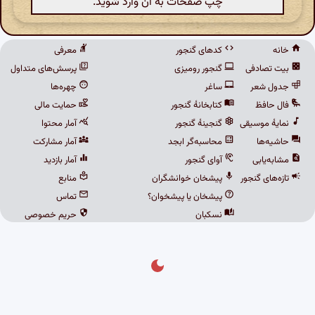
چپ صفحات به آن وارد شوید.
خانه
کدهای گنجور
معرفی
بیت تصادفی
گنجور رومیزی
پرسش‌های متداول
جدول شعر
ساغر
چهره‌ها
فال حافظ
کتابخانهٔ گنجور
حمایت مالی
نمایهٔ موسیقی
گنجینهٔ گنجور
آمار محتوا
حاشیه‌ها
محاسبه‌گر ابجد
آمار مشارکت
مشابه‌یابی
آوای گنجور
آمار بازدید
تازه‌های گنجور
پیشخان خوانشگران
منابع
پیشخان یا پیشخوان؟
تماس
نسکبان
حریم خصوصی