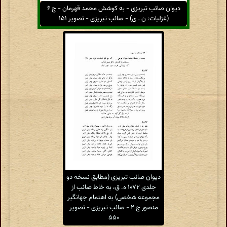
دیوان صائب تبریزی - به کوشش محمد قهرمان - ج ۶
(غزلیات: ن ـ ی) - صائب تبریزی - تصویر ۱۵۱
دیوان صائب تبریزی (مطابق نسخه دو
جلدی ۱۰۷۲ ه. ق، به خاط صائب از
مجموعه شخصی) به اهتمام جهانگیر
منصور ج ۲ - صائب تبریزی - تصویر
۵۵۰