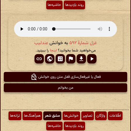
روند بازدیدها
حاشیه‌ها
غزل شمارهٔ ۵۹۲
به خوانش
عندلیب
می‌خواهید شما بخوانید؟
اینجا
را ببینید.
فعال یا غیرفعال‌سازی قفل متن روی خوانش
من بخوانم
اطّلاعات
واژگان
تصاویر
خوانش‌ها
مشق شعر
هم‌آهنگ‌ها
ترانه‌ها
روند بازدیدها
حاشیه‌ها