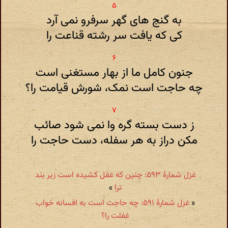
به گنج های گهر سرفرو نمی آرد
کی که یافت سر رشته قناعت را
جنون کامل ما از بهار مستغنی است
چه حاجت است نمک، شورش قیامت را؟
ز دست بسته گره وا نمی شود صائب
مکن دراز به هر سفله، دست حاجت را
غزل شمارهٔ ۵۹۳: چنین که عقل کشیده است زیر بند
ترا
»
«
غزل شمارهٔ ۵۹۱: چه حاجت است به افسانه خواب
غفلت را؟