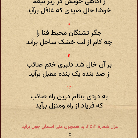
ز آگاهی خویش در زیر تیغم
خوشا حال صیدی که غافل برآید
جگر تشنگان محیط فنا را
چه کام از لب خشک ساحل برآید
بر آن خال شد دلبری ختم صائب
ز صد بنده یک بنده مقبل برآید
به دردی بنالم درین راه صائب
که فریاد از راه ومنزل برآید
غزل شمارهٔ ۴۵۱۴: به همچون منی آسمان چون برآید
»