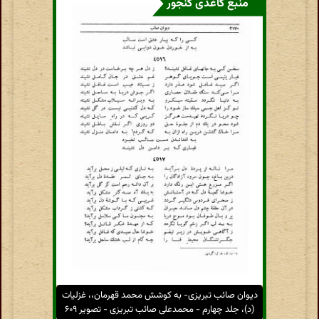
منبع کاغذی گنجور
دیوان صائب تبریزی- به کوشش محمد قهرمان،، غزلیات
(د)، جلد چهارم - محمدعلی صائب تبریزی - تصویر ۶۰۹