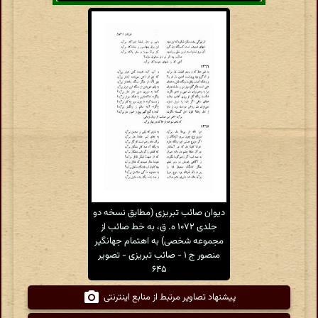
دیوان صائب تبریزی (مطابق نسخه دو
جلدی ۱۰۷۲ ه. ق، به خط صائب از
مجموعه شخصی) به اهتمام جهانگیر
منصور ج ۱ - صائب تبریزی - تصویر
۶۴۵
پیشنهاد تصاویر مرتبط از منابع اینترنتی