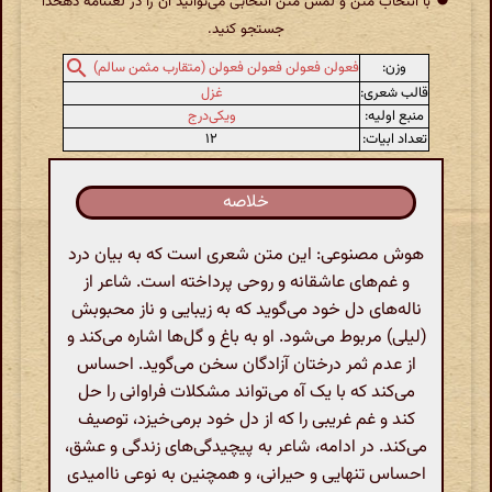
با انتخاب متن و لمس متن انتخابی می‌توانید آن را در لغتنامهٔ دهخدا
جستجو کنید.
وزن:
فعولن فعولن فعولن فعولن (متقارب مثمن سالم)
قالب شعری:
غزل
منبع اولیه:
ویکی‌درج
تعداد ابیات:
۱۲
خلاصه
هوش مصنوعی: این متن شعری است که به بیان درد
و غم‌های عاشقانه و روحی پرداخته است. شاعر از
ناله‌های دل خود می‌گوید که به زیبایی و ناز محبوبش
(لیلی) مربوط می‌شود. او به باغ و گل‌ها اشاره می‌کند و
از عدم ثمر درختان آزادگان سخن می‌گوید. احساس
می‌کند که با یک آه می‌تواند مشکلات فراوانی را حل
کند و غم غریبی را که از دل خود برمی‌خیزد، توصیف
می‌کند. در ادامه، شاعر به پیچیدگی‌های زندگی و عشق،
احساس تنهایی و حیرانی، و همچنین به نوعی ناامیدی