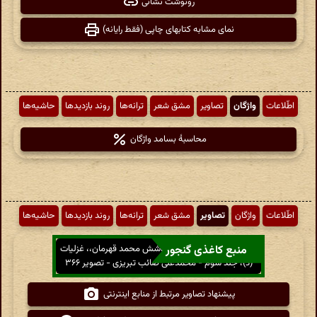
رونوشت نشانی
نمای مشابه کتابهای چاپی (فقط رایانه)
اطّلاعات
واژگان
تصاویر
مشق شعر
ترانه‌ها
روند بازدیدها
حاشیه‌ها
محاسبهٔ بسامد واژگان
اطّلاعات
واژگان
تصاویر
مشق شعر
ترانه‌ها
روند بازدیدها
حاشیه‌ها
منبع کاغذی گنجور
دیوان صائب تبریزی - به کوشش محمد قهرمان،، غزلیات
(د)، جلد سوم - محمدعلی صائب تبریزی - تصویر ۳۶۶
پیشنهاد تصاویر مرتبط از منابع اینترنتی