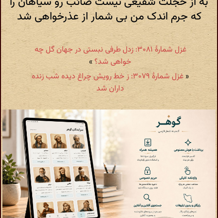
به از خجلت شفیعی نیست صائب رو سیاهان را
که جرم اندک من بی شمار از عذرخواهی شد
غزل شمارهٔ ۳۰۸۱: زدل طرفی نبستی در جهان گل چه
خواهی شد؟
»
«
غزل شمارهٔ ۳۰۷۹: ز خط رویش چراغ دیده شب زنده
داران شد