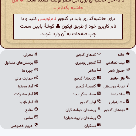
تا به حال حاشیه‌ای برای این شعر نوشته نشده است.
💬 من
حاشیه بگذارم ...
برای حاشیه‌گذاری باید در گنجور
نام‌نویسی
کنید و با
نام کاربری خود از طریق آیکون 👤 گوشهٔ پایین سمت
چپ صفحات به آن وارد شوید.
خانه
کدهای گنجور
معرفی
بیت تصادفی
گنجور رومیزی
پرسش‌های متداول
جدول شعر
ساغر
چهره‌ها
فال حافظ
کتابخانهٔ گنجور
حمایت مالی
نمایهٔ موسیقی
گنجینهٔ گنجور
آمار محتوا
حاشیه‌ها
محاسبه‌گر ابجد
آمار مشارکت
مشابه‌یابی
آوای گنجور
آمار بازدید
تازه‌های گنجور
پیشخان خوانشگران
منابع
پیشخان یا پیشخوان؟
تماس
نسکبان
حریم خصوصی