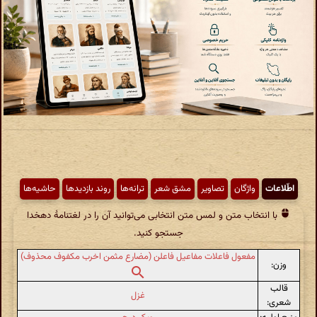
اطّلاعات
واژگان
تصاویر
مشق شعر
ترانه‌ها
روند بازدیدها
حاشیه‌ها
با انتخاب متن و لمس متن انتخابی می‌توانید آن را در لغتنامهٔ دهخدا
جستجو کنید.
مفعول فاعلات مفاعیل فاعلن (مضارع مثمن اخرب مکفوف محذوف)
وزن:
قالب
غزل
شعری: