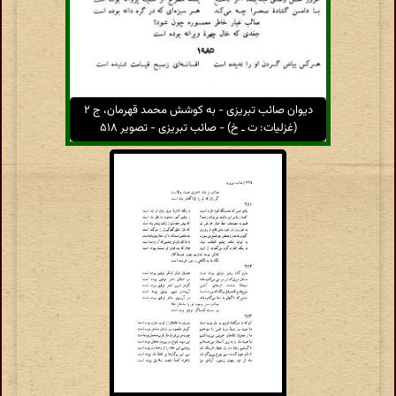
دیوان صائب تبریزی - به کوشش محمد قهرمان، ج ۲
(غزلیات: ت ـ خ) - صائب تبریزی - تصویر ۵۱۸