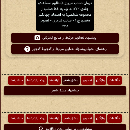
دیوان صائب تبریزی (مطابق نسخه دو
جلدی ۱۰۷۲ ه. ق، به خط صائب از
مجموعه شخصی) به اهتمام جهانگیر
منصور ج ۱ - صائب تبریزی - تصویر
۳۲۸
پیشنهاد تصاویر مرتبط از منابع اینترنتی
راهنمای نحوهٔ پیشنهاد تصاویر مرتبط از گنجینهٔ گنجور
اطّلاعات
واژگان
تصاویر
مشق شعر
ترانه‌ها
روند بازدیدها
حاشیه‌ها
پیشنهاد مشق شعر
اطّلاعات
واژگان
تصاویر
مشق شعر
ترانه‌ها
روند بازدیدها
حاشیه‌ها
مشابه‌یابی بر اساس وزن و قافیه