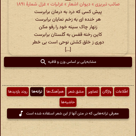
صائب تبریزی » دیوان اشعار » غزلیات » غزل شمارهٔ ۱۸۹۱
پیش کسی که درد به درمان برابرست
هر خنده ای به زخم نمایان برابرست
زنهار چاک سینه خود را رفو مکن
کاین رخنه قفس به گلستان برابرست
دوری ز خلق کشتی نوحی است بی خطر
[...]
مشابه‌یابی بر اساس وزن و قافیه
اطّلاعات
واژگان
تصاویر
مشق شعر
هم‌آهنگ‌ها
ترانه‌ها
روند بازدیدها
حاشیه‌ها
معرفی ترانه‌هایی که در متن آنها از این شعر استفاده شده است