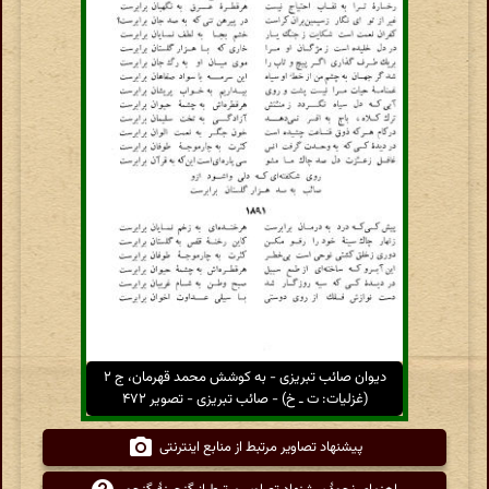
دیوان صائب تبریزی - به کوشش محمد قهرمان، ج ۲
(غزلیات: ت ـ خ) - صائب تبریزی - تصویر ۴۷۲
پیشنهاد تصاویر مرتبط از منابع اینترنتی