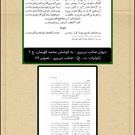
دیوان صائب تبریزی - به کوشش محمد قهرمان، ج ۲
(غزلیات: ت ـ خ) - صائب تبریزی - تصویر ۱۱۹