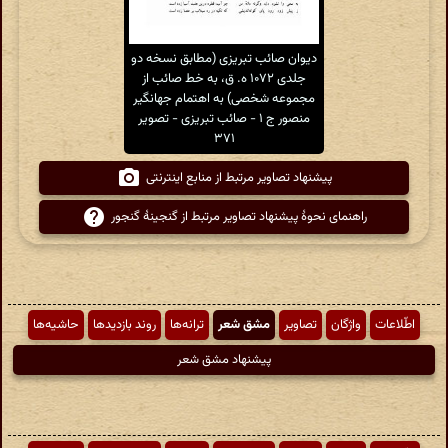
دیوان صائب تبریزی (مطابق نسخه دو
جلدی ۱۰۷۲ ه. ق، به خط صائب از
مجموعه شخصی) به اهتمام جهانگیر
منصور ج ۱ - صائب تبریزی - تصویر
۳۷۱
پیشنهاد تصاویر مرتبط از منابع اینترنتی
راهنمای نحوهٔ پیشنهاد تصاویر مرتبط از گنجینهٔ گنجور
اطّلاعات
واژگان
تصاویر
مشق شعر
ترانه‌ها
روند بازدیدها
حاشیه‌ها
پیشنهاد مشق شعر