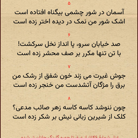
آسمان در شور چشمی بیگناه افتاده است
اشک شور من نمک در دیده اختر زده است
صد خیابان سرو، پا انداز نخل سرکشت!
با تن تنها مکرر بر صف محشر زده است
جوش غیرت می زند خون شفق از رشک من
برق را مژگان آتشدست من خنجر زده است
چون ننوشد کاسه کاسه زهر صائب مدعی؟
کلک از شیرین زبانی نیش بر شکر زده است
غزل شمارهٔ ۱۱۴۶: از عرق تا چهره گلرنگ جانان تر شده