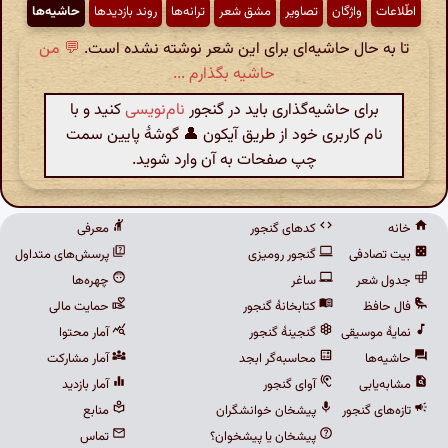
اطّلاعات
واژگان
تصاویر
مشق شعر
ترانه‌ها
روند بازدیدها
حاشیه‌ها
تا به حال حاشیه‌ای برای این شعر نوشته نشده است.
💬 من
حاشیه بگذارم ...
برای حاشیه‌گذاری باید در گنجور
نام‌نویسی
کنید و با
نام کاربری خود از طریق آیکون 👤 گوشهٔ پایین سمت
چپ صفحات به آن وارد شوید.
خانه
کدهای گنجور
معرفی
بیت تصادفی
گنجور رومیزی
پرسش‌های متداول
جدول شعر
ساغر
چهره‌ها
فال حافظ
کتابخانهٔ گنجور
حمایت مالی
نمایهٔ موسیقی
گنجینهٔ گنجور
آمار محتوا
حاشیه‌ها
محاسبه‌گر ابجد
آمار مشارکت
مشابه‌یابی
آوای گنجور
آمار بازدید
تازه‌های گنجور
پیشخان خوانشگران
منابع
پیشخان یا پیشخوان؟
تماس