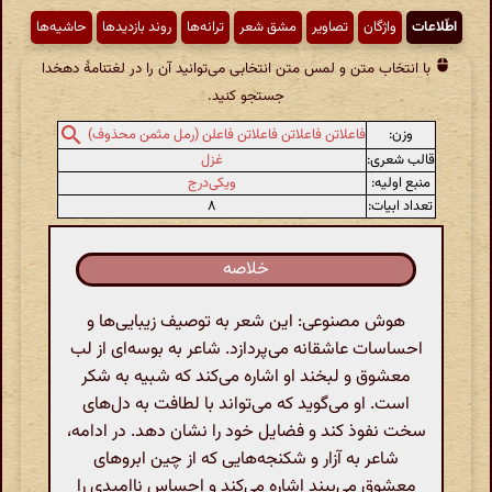
اطّلاعات
واژگان
تصاویر
مشق شعر
ترانه‌ها
روند بازدیدها
حاشیه‌ها
با انتخاب متن و لمس متن انتخابی می‌توانید آن را در لغتنامهٔ دهخدا
جستجو کنید.
وزن:
فاعلاتن فاعلاتن فاعلاتن فاعلن (رمل مثمن محذوف)
قالب شعری:
غزل
منبع اولیه:
ویکی‌درج
تعداد ابیات:
۸
خلاصه
هوش مصنوعی: این شعر به توصیف زیبایی‌ها و
احساسات عاشقانه می‌پردازد. شاعر به بوسه‌ای از لب
معشوق و لبخند او اشاره می‌کند که شبیه به شکر
است. او می‌گوید که می‌تواند با لطافت به دل‌های
سخت نفوذ کند و فضایل خود را نشان دهد. در ادامه،
شاعر به آزار و شکنجه‌هایی که از چین ابروهای
معشوق می‌بیند اشاره می‌کند و احساس ناامیدی را