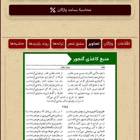
محاسبهٔ بسامد واژگان
اطّلاعات
واژگان
تصاویر
مشق شعر
ترانه‌ها
روند بازدیدها
حاشیه‌ها
منبع کاغذی گنجور